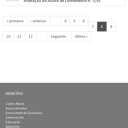
24/01/2022
Alteração ao Alvará de Loteamento n.º1/92
« primeira
‹ anterior
…
4
5
6
7
8
9
10
11
12
…
seguinte ›
última »
MUNICÍPIO
Castro Marim
Associativismo
Eurocidade do Guadiana
Geminações
Educação
Ambiente