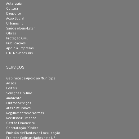
Autarquia
Cultura
Desporto
Ação Social
Urbanismo
Saúde e Bem-Estar
Obras
Proteção Civil
Publicações
Apoio a Empresas
E.M. Novbaesuris
SERVIÇOS
Gabinete de Apoio ao Munícipe
Avisos
Editais
Serviços On-line
Ambiente
Outros Serviços
Atas e Reuniões
Regulamentos e Normas
Recursos Humanos
Gestão Financeira
Contratação Pública
Emissão de Plantas de Localização
Projetos Cofinanciados pela UE