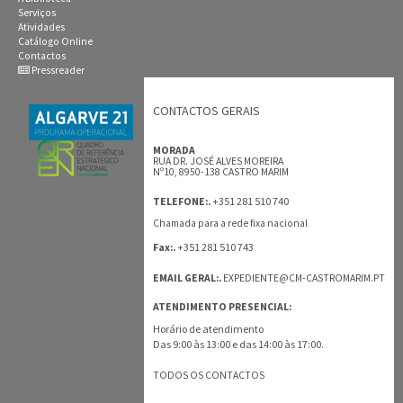
Serviços
Atividades
Catálogo Online
Contactos
Pressreader
CONTACTOS GERAIS
MORADA
RUA DR. JOSÉ ALVES MOREIRA
Nº10, 8950-138 CASTRO MARIM
+351 281 510 740
TELEFONE:.
Chamada para a rede fixa nacional
+351 281 510 743
Fax:.
EMAIL GERAL:.
EXPEDIENTE@CM-CASTROMARIM.PT
ATENDIMENTO PRESENCIAL:
Horário de atendimento
Das 9:00 às 13:00 e das 14:00 às 17:00.
TODOS OS CONTACTOS