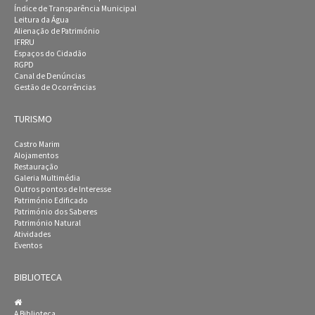
Índice de Transparência Municipal
Leitura da Água
Alienação de Património
IFRRU
Espaços do Cidadão
RGPD
Canal de Denúncias
Gestão de Ocorrências
TURISMO
Castro Marim
Alojamentos
Restauração
Galeria Multimédia
Outros pontos de Interesse
Património Edificado
Património dos Saberes
Património Natural
Atividades
Eventos
BIBLIOTECA
A Biblioteca