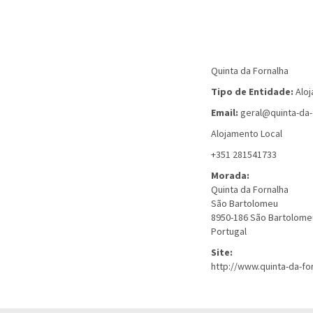
Quinta da Fornalha
Tipo de Entidade:
Alo
Email:
geral@quinta-da-
Alojamento Local
+351 281541733
Morada:
Quinta da Fornalha
São Bartolomeu
8950-186
São Bartolome
Portugal
Site:
http://www.quinta-da-fo