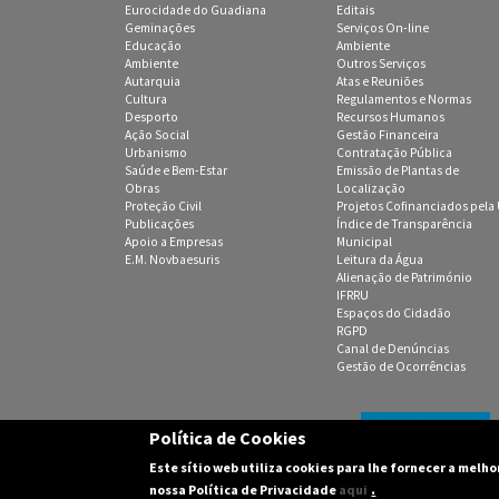
Eurocidade do Guadiana
Editais
Geminações
Serviços On-line
Educação
Ambiente
Ambiente
Outros Serviços
Autarquia
Atas e Reuniões
Cultura
Regulamentos e Normas
Desporto
Recursos Humanos
Ação Social
Gestão Financeira
Urbanismo
Contratação Pública
Saúde e Bem-Estar
Emissão de Plantas de
Obras
Localização
Proteção Civil
Projetos Cofinanciados pela
Publicações
Índice de Transparência
Apoio a Empresas
Municipal
E.M. Novbaesuris
Leitura da Água
Alienação de Património
IFRRU
Espaços do Cidadão
RGPD
Canal de Denúncias
Gestão de Ocorrências
Política de Cookies
Este sítio web utiliza cookies para lhe fornecer a melh
(C) 2003-2016 Câmara M
.
nossa Política de Privacidade
aqui
Design