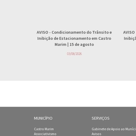
AVISO
- Condicionamento do Trânsito e
AVISO
Inibição de Estacionamento em Castro
Inibi
Marim | 15 de agosto
03/08/2026
MUNICÍPIO
SERVIÇOS
Castro Marim
Gabinete de Apoio ao Muníc
Associativismo
Avisos