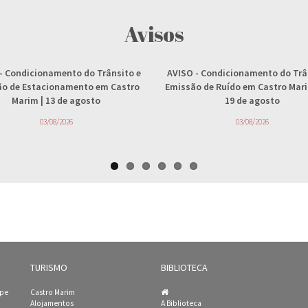
Avisos
- Condicionamento do Trânsito e
AVISO
- Condicionamento do Trâ
ção de Estacionamento em Castro
Emissão de Ruído em Castro Marim
Marim | 13 de agosto
19 de agosto
03/08/2026
03/08/2026
TURISMO
BIBLIOTECA
ipe
Castro Marim
Alojamentos
A Biblioteca