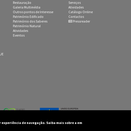
Restauração
Serviços
Galeria Multimédia
Atividades
Outros pontos de Interesse
Catálogo Online
Património Edificado
Contactos
Património dos Saberes
Pressreader
Património Natural
Atividades
Eventos
 UE
or experiência de navegação. Saiba mais sobre a em
unicipal de Castro Marim - Todos os direitos reservados
 e desenvolvimento por:
ADJ 3 Sistemas