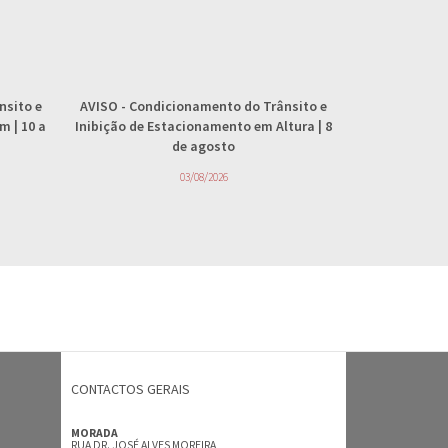
nsito e
AVISO
- Condicionamento do Trânsito e
AVISO
- 
 | 10 a
Inibição de Estacionamento em Altura | 8
abastecimento
de agosto
4
03/08/2026
CONTACTOS GERAIS
MORADA
RUA DR. JOSÉ ALVES MOREIRA