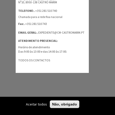
Nº10, 8950-138 CASTRO MARIM
+351 281 510 740
TELEFONE:.
Chamada para a rede fixa nacional
+351 281 510 743
Fax:.
EMAIL GERAL:.
EXPEDIENTE@CM-CASTROMARIM.PT
ATENDIMENTO PRESENCIAL:
Horário de atendimento
Das 9:00 às 13:00 e das 14:00 às 17:00.
TODOS OS CONTACTOS
Aceitar todos
Não, obrigado