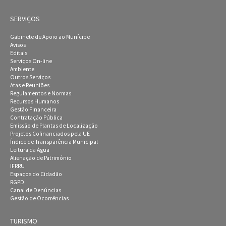
SERVIÇOS
Gabinete de Apoio ao Munícipe
Avisos
Editais
Serviços On-line
Ambiente
Outros Serviços
Atas e Reuniões
Regulamentos e Normas
Recursos Humanos
Gestão Financeira
Contratação Pública
Emissão de Plantas de Localização
Projetos Cofinanciados pela UE
Índice de Transparência Municipal
Leitura da Água
Alienação de Património
IFRRU
Espaços do Cidadão
RGPD
Canal de Denúncias
Gestão de Ocorrências
TURISMO