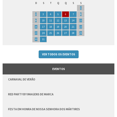
D
S
T
Q
Q
S
S
1
2
3
4
5
6
7
8
9
10
11
12
13
14
15
16
17
18
19
20
21
22
23
24
25
26
27
28
29
30
31
VER TODOS OS EVENTOS
EVENTOS
CARNAVAL DE VERÃO
RED PARTY BY IMAGENS DE MARCA
FESTA EM HONRA DE NOSSA SENHORA DOS MÁRTIRES