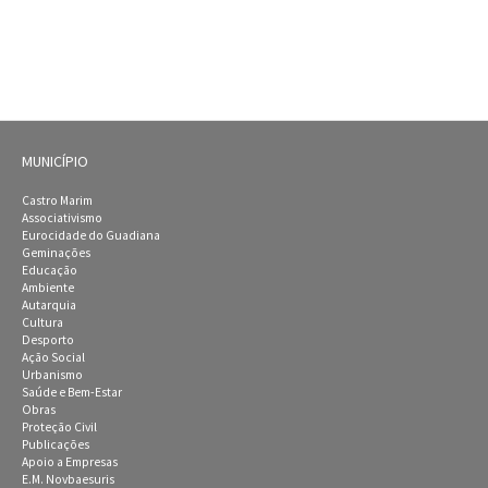
MUNICÍPIO
Castro Marim
Associativismo
Eurocidade do Guadiana
Geminações
Educação
Ambiente
Autarquia
Cultura
Desporto
Ação Social
Urbanismo
Saúde e Bem-Estar
Obras
Proteção Civil
Publicações
Apoio a Empresas
E.M. Novbaesuris