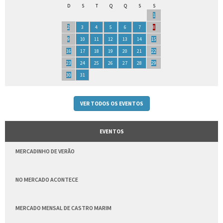
D
S
T
Q
Q
S
S
1
2
3
4
5
6
7
8
9
10
11
12
13
14
15
16
17
18
19
20
21
22
23
24
25
26
27
28
29
30
31
VER TODOS OS EVENTOS
EVENTOS
MERCADINHO DE VERÃO
NO MERCADO ACONTECE
MERCADO MENSAL DE CASTRO MARIM