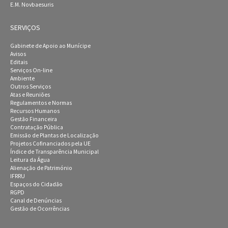
E.M. Novbaesuris
SERVIÇOS
Gabinete de Apoio ao Munícipe
Avisos
Editais
Serviços On-line
Ambiente
Outros Serviços
Atas e Reuniões
Regulamentos e Normas
Recursos Humanos
Gestão Financeira
Contratação Pública
Emissão de Plantas de Localização
Projetos Cofinanciados pela UE
Índice de Transparência Municipal
Leitura da Água
Alienação de Património
IFRRU
Espaços do Cidadão
RGPD
Canal de Denúncias
Gestão de Ocorrências