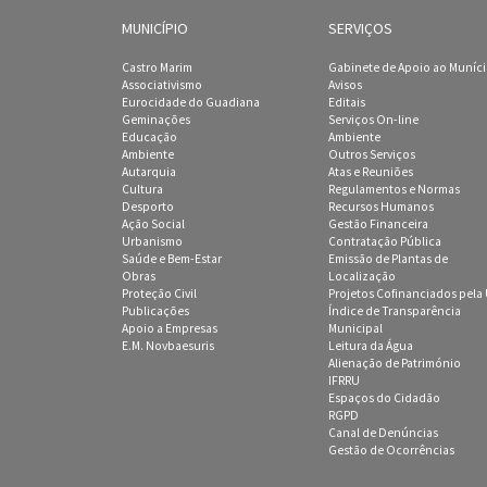
MUNICÍPIO
SERVIÇOS
Castro Marim
Gabinete de Apoio ao Muníc
Associativismo
Avisos
Eurocidade do Guadiana
Editais
Geminações
Serviços On-line
Educação
Ambiente
Ambiente
Outros Serviços
Autarquia
Atas e Reuniões
Cultura
Regulamentos e Normas
Desporto
Recursos Humanos
Ação Social
Gestão Financeira
Urbanismo
Contratação Pública
Saúde e Bem-Estar
Emissão de Plantas de
Obras
Localização
Proteção Civil
Projetos Cofinanciados pela
Publicações
Índice de Transparência
Apoio a Empresas
Municipal
E.M. Novbaesuris
Leitura da Água
Alienação de Património
IFRRU
Espaços do Cidadão
RGPD
Canal de Denúncias
Gestão de Ocorrências