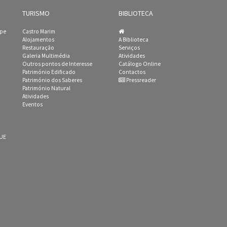
TURISMO
BIBLIOTECA
ipe
Castro Marim
Alojamentos
A Biblioteca
Restauração
Serviços
Galeria Multimédia
Atividades
Outros pontos de Interesse
Catálogo Online
Património Edificado
Contactos
Património dos Saberes
Pressreader
Património Natural
Atividades
Eventos
 UE