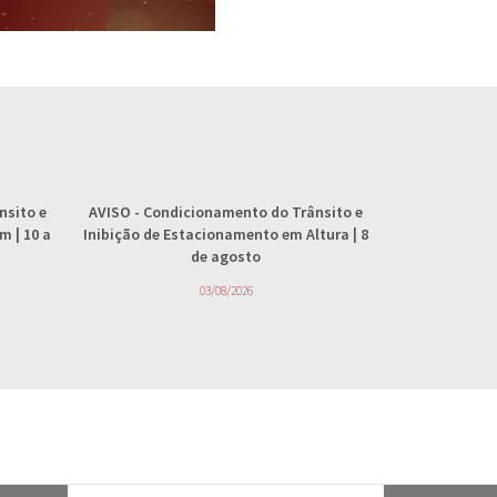
nsito e
AVISO
- Condicionamento do Trânsito e
AVISO
- 
 | 10 a
Inibição de Estacionamento em Altura | 8
abastecimento
de agosto
4
03/08/2026