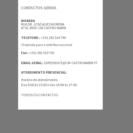
CONTACTOS GERAIS
MORADA
RUA DR. JOSÉ ALVES MOREIRA
Nº10, 8950-138 CASTRO MARIM
+351 281 510 740
TELEFONE:.
Chamada para a rede fixa nacional
+351 281 510 743
Fax:.
EMAIL GERAL:.
EXPEDIENTE@CM-CASTROMARIM.PT
ATENDIMENTO PRESENCIAL:
Horário de atendimento
Das 9:00 às 13:00 e das 14:00 às 17:00.
TODOS OS CONTACTOS