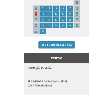
1
2
3
4
5
6
7
8
9
10
11
12
13
14
15
16
17
18
19
20
21
22
23
24
25
26
27
28
29
30
31
VER TODOS OS EVENTOS
EVENTOS
ANIMAÇÃO DE VERÃO
FLASHMOBS DA BANDA MUSICAL
CASTROMARINENSE