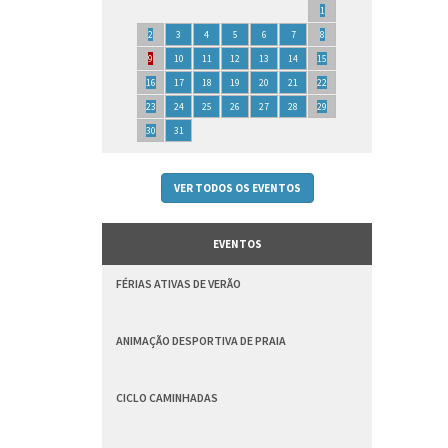
1
2
3
4
5
6
7
8
9
10
11
12
13
14
15
16
17
18
19
20
21
22
23
24
25
26
27
28
29
30
31
VER TODOS OS EVENTOS
EVENTOS
FÉRIAS ATIVAS DE VERÃO
ANIMAÇÃO DESPORTIVA DE PRAIA
CICLO CAMINHADAS