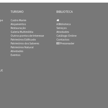
TURISMO
BIBLIOTECA
ipe
Castro Marim
Alojamentos
A Biblioteca
Restauração
Serviços
Galeria Multimédia
Atividades
Outros pontos de Interesse
Catálogo Online
Património Edificado
Contactos
Património dos Saberes
Pressreader
Património Natural
Atividades
Eventos
 UE