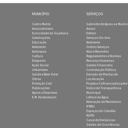
MUNICÍPIO
SERVIÇOS
Castro Marim
Gabinete de Apoio ao Muníc
Associativismo
Avisos
Eurocidade do Guadiana
Editais
Geminações
Serviços On-line
Educação
Ambiente
Ambiente
Outros Serviços
Autarquia
Atas e Reuniões
Cultura
Regulamentos e Normas
Desporto
Recursos Humanos
Ação Social
Gestão Financeira
Urbanismo
Contratação Pública
Saúde e Bem-Estar
Emissão de Plantas de
Obras
Localização
Proteção Civil
Projetos Cofinanciados pela
Publicações
Índice de Transparência
Apoio a Empresas
Municipal
E.M. Novbaesuris
Leitura da Água
Alienação de Património
IFRRU
Espaços do Cidadão
RGPD
Canal de Denúncias
Gestão de Ocorrências