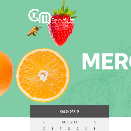
Passar
para
o
conteúdo
principal
CALENDÁRIO
AGOSTO
D
S
T
Q
Q
S
S