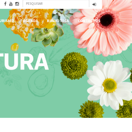
Formulário
Pesquisar
de
URISMO
AGENDA
BIBLIOTECA
CONTACTOS
pesquisa