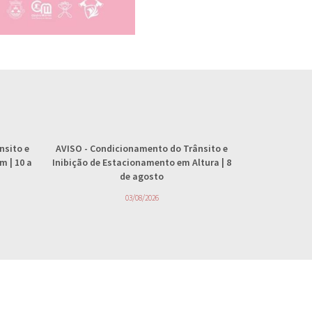
nsito e
AVISO
- Condicionamento do Trânsito e
AVISO
- 
 | 10 a
Inibição de Estacionamento em Altura | 8
abastecimento
de agosto
4
03/08/2026