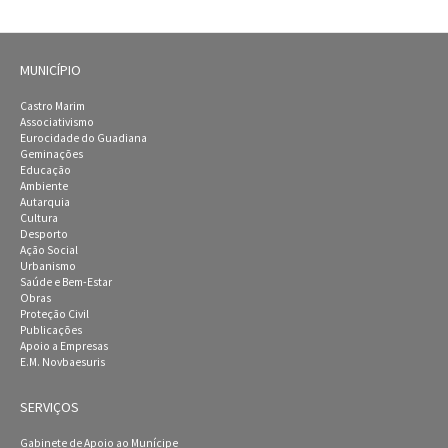
MUNICÍPIO
Castro Marim
Associativismo
Eurocidade do Guadiana
Geminações
Educação
Ambiente
Autarquia
Cultura
Desporto
Ação Social
Urbanismo
Saúde e Bem-Estar
Obras
Proteção Civil
Publicações
Apoio a Empresas
E.M. Novbaesuris
SERVIÇOS
Gabinete de Apoio ao Munícipe