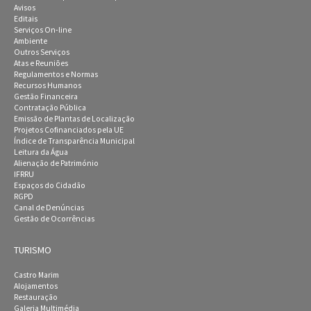
Avisos
Editais
Serviços On-line
Ambiente
Outros Serviços
Atas e Reuniões
Regulamentos e Normas
Recursos Humanos
Gestão Financeira
Contratação Pública
Emissão de Plantas de Localização
Projetos Cofinanciados pela UE
Índice de Transparência Municipal
Leitura da Água
Alienação de Património
IFRRU
Espaços do Cidadão
RGPD
Canal de Denúncias
Gestão de Ocorrências
TURISMO
Castro Marim
Alojamentos
Restauração
Galeria Multimédia