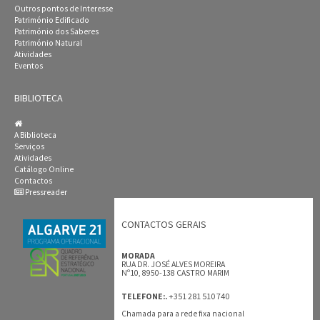
Outros pontos de Interesse
Património Edificado
Património dos Saberes
Património Natural
Atividades
Eventos
BIBLIOTECA
A Biblioteca
Serviços
Atividades
Catálogo Online
Contactos
Pressreader
CONTACTOS GERAIS
MORADA
RUA DR. JOSÉ ALVES MOREIRA
Nº10, 8950-138 CASTRO MARIM
+351 281 510 740
TELEFONE:.
Chamada para a rede fixa nacional