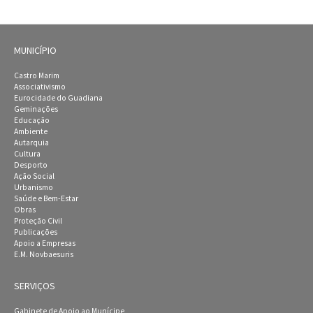
MUNICÍPIO
Castro Marim
Associativismo
Eurocidade do Guadiana
Geminações
Educação
Ambiente
Autarquia
Cultura
Desporto
Ação Social
Urbanismo
Saúde e Bem-Estar
Obras
Proteção Civil
Publicações
Apoio a Empresas
E.M. Novbaesuris
SERVIÇOS
Gabinete de Apoio ao Munícipe