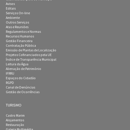
Avisos
Editais
Serviços On-line
Ambiente
Outros Serviços
Atas e Reuniões
Regulamentos e Normas
Recursos Humanos
Gestão Financeira
Contratação Pública
Emissão de Plantas de Localização
Projetos Cofinanciados pela UE
Índice de Transparência Municipal
Leitura da Água
Alienação de Património
IFRRU
Espaços do Cidadão
RGPD
Canal de Denúncias
Gestão de Ocorrências
TURISMO
Castro Marim
Alojamentos
Restauração
Galeria Multimédia