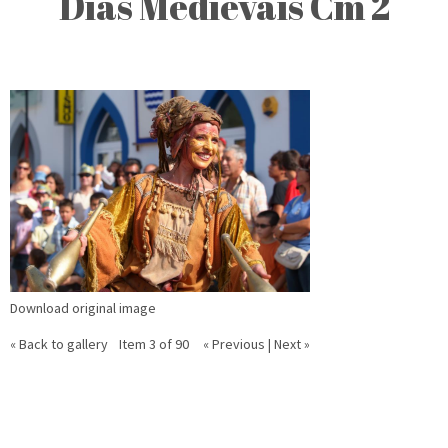
Dias Medievais Cm 2
Download original image
« Back to gallery
Item 3 of 90
« Previous
|
Next »