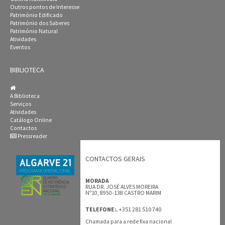
Outros pontos de Interesse
Património Edificado
Património dos Saberes
Património Natural
Atividades
Eventos
BIBLIOTECA
A Biblioteca
Serviços
Atividades
Catálogo Online
Contactos
Pressreader
CONTACTOS GERAIS
MORADA
RUA DR. JOSÉ ALVES MOREIRA
Nº10, 8950-138 CASTRO MARIM
+351 281 510 740
TELEFONE:.
Chamada para a rede fixa nacional