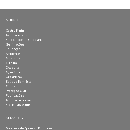
MUNICÍPIO
Castro Marim
Associativismo
Eurocidade do Guadiana
Geminações
Educação
Ambiente
Autarquia
Cultura
Desporto
Ação Social
Urbanismo
Saúde e Bem-Estar
Obras
Proteção Civil
Publicações
Apoio a Empresas
E.M. Novbaesuris
SERVIÇOS
Gabinete de Apoio ao Munícipe