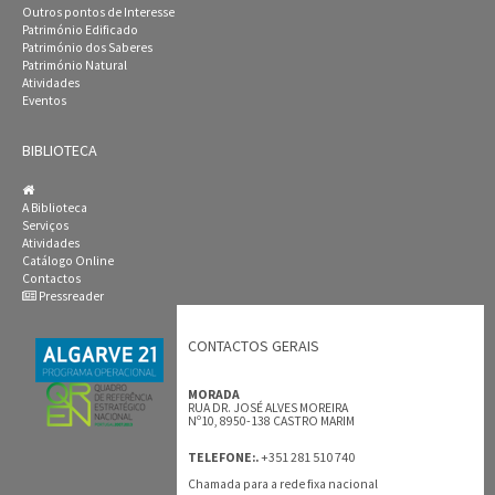
Outros pontos de Interesse
Património Edificado
Património dos Saberes
Património Natural
Atividades
Eventos
BIBLIOTECA
A Biblioteca
Serviços
Atividades
Catálogo Online
Contactos
Pressreader
CONTACTOS GERAIS
MORADA
RUA DR. JOSÉ ALVES MOREIRA
Nº10, 8950-138 CASTRO MARIM
+351 281 510 740
TELEFONE:.
Chamada para a rede fixa nacional