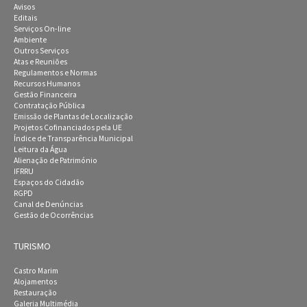
Avisos
Editais
Serviços On-line
Ambiente
Outros Serviços
Atas e Reuniões
Regulamentos e Normas
Recursos Humanos
Gestão Financeira
Contratação Pública
Emissão de Plantas de Localização
Projetos Cofinanciados pela UE
Índice de Transparência Municipal
Leitura da Água
Alienação de Património
IFRRU
Espaços do Cidadão
RGPD
Canal de Denúncias
Gestão de Ocorrências
TURISMO
Castro Marim
Alojamentos
Restauração
Galeria Multimédia