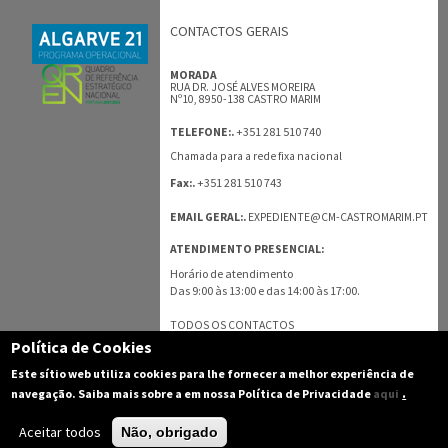
CONTACTOS GERAIS
MORADA
RUA DR. JOSÉ ALVES MOREIRA
Nº10, 8950-138 CASTRO MARIM
+351 281 510 740
TELEFONE:.
Chamada para a rede fixa nacional
+351 281 510 743
Fax:.
EMAIL GERAL:.
EXPEDIENTE@CM-CASTROMARIM.PT
ATENDIMENTO PRESENCIAL:
Horário de atendimento
Das 9:00 às 13:00 e das 14:00 às 17:00.
TODOS OS CONTACTOS
Política de Cookies
Este sítio web utiliza cookies para lhe fornecer a melhor experiência de
.
navegação. Saiba mais sobre a em nossa Política de Privacidade
aqui
Aceitar todos
Não, obrigado
(C) 2003-2016 Câmara Municipal de Castro Marim - Todos os direitos reservados