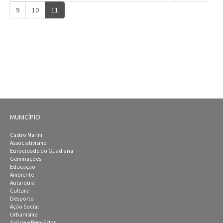
9
10
11
MUNICÍPIO
Castro Marim
Associativismo
Eurocidade do Guadiana
Geminações
Educação
Ambiente
Autarquia
Cultura
Desporto
Ação Social
Urbanismo
Saúde e Bem-Estar