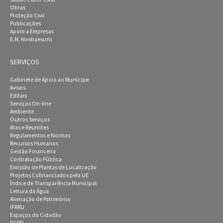
Obras
Proteção Civil
Publicações
Apoio a Empresas
E.M. Novbaesuris
SERVIÇOS
Gabinete de Apoio ao Munícipe
Avisos
Editais
Serviços On-line
Ambiente
Outros Serviços
Atas e Reuniões
Regulamentos e Normas
Recursos Humanos
Gestão Financeira
Contratação Pública
Emissão de Plantas de Localização
Projetos Cofinanciados pela UE
Índice de Transparência Municipal
Leitura da Água
Alienação de Património
IFRRU
Espaços do Cidadão