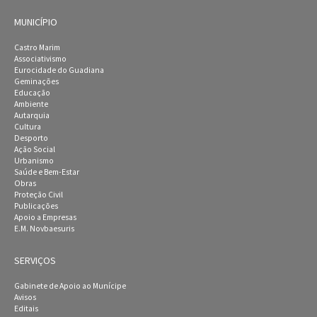
MUNICÍPIO
Castro Marim
Associativismo
Eurocidade do Guadiana
Geminações
Educação
Ambiente
Autarquia
Cultura
Desporto
Ação Social
Urbanismo
Saúde e Bem-Estar
Obras
Proteção Civil
Publicações
Apoio a Empresas
E.M. Novbaesuris
SERVIÇOS
Gabinete de Apoio ao Munícipe
Avisos
Editais