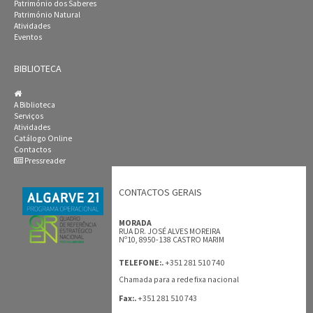
Património dos Saberes
Património Natural
Atividades
Eventos
BIBLIOTECA
A Biblioteca
Serviços
Atividades
Catálogo Online
Contactos
Pressreader
CONTACTOS GERAIS
MORADA
RUA DR. JOSÉ ALVES MOREIRA
Nº10, 8950-138 CASTRO MARIM
+351 281 510 740
TELEFONE:.
Chamada para a rede fixa nacional
+351 281 510 743
Fax:.