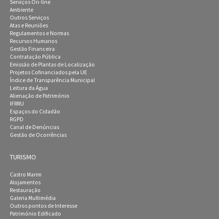
Serviços On-line
Ambiente
Outros Serviços
Atas e Reuniões
Regulamentos e Normas
Recursos Humanos
Gestão Financeira
Contratação Pública
Emissão de Plantas de Localização
Projetos Cofinanciados pela UE
Índice de Transparência Municipal
Leitura da Água
Alienação de Património
IFRRU
Espaços do Cidadão
RGPD
Canal de Denúncias
Gestão de Ocorrências
TURISMO
Castro Marim
Alojamentos
Restauração
Galeria Multimédia
Outros pontos de Interesse
Património Edificado