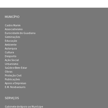
MUNICÍPIO
Castro Marim
Associativismo
Eurocidade do Guadiana
Geminações
Educação
Ambiente
Autarquia
Cultura
Desporto
Ação Social
Urbanismo
Saúde e Bem-Estar
Obras
Proteção Civil
Publicações
Apoio a Empresas
E.M. Novbaesuris
SERVIÇOS
Gabinete de Apoio ao Munícipe