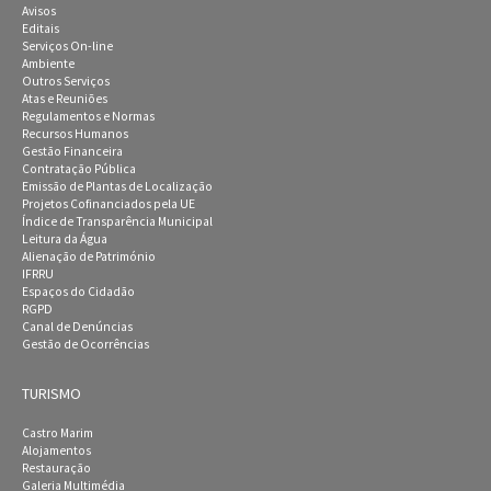
Avisos
Editais
Serviços On-line
Ambiente
Outros Serviços
Atas e Reuniões
Regulamentos e Normas
Recursos Humanos
Gestão Financeira
Contratação Pública
Emissão de Plantas de Localização
Projetos Cofinanciados pela UE
Índice de Transparência Municipal
Leitura da Água
Alienação de Património
IFRRU
Espaços do Cidadão
RGPD
Canal de Denúncias
Gestão de Ocorrências
TURISMO
Castro Marim
Alojamentos
Restauração
Galeria Multimédia