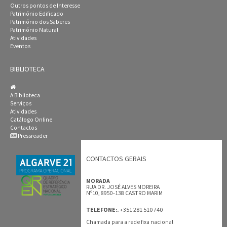
Outros pontos de Interesse
Património Edificado
Património dos Saberes
Património Natural
Atividades
Eventos
BIBLIOTECA
A Biblioteca
Serviços
Atividades
Catálogo Online
Contactos
Pressreader
CONTACTOS GERAIS
MORADA
RUA DR. JOSÉ ALVES MOREIRA
Nº10, 8950-138 CASTRO MARIM
+351 281 510 740
TELEFONE:.
Chamada para a rede fixa nacional