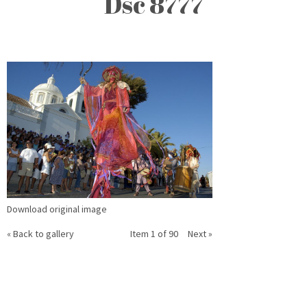
Dsc 8777
Download original image
« Back to gallery
Item 1 of 90
Next »