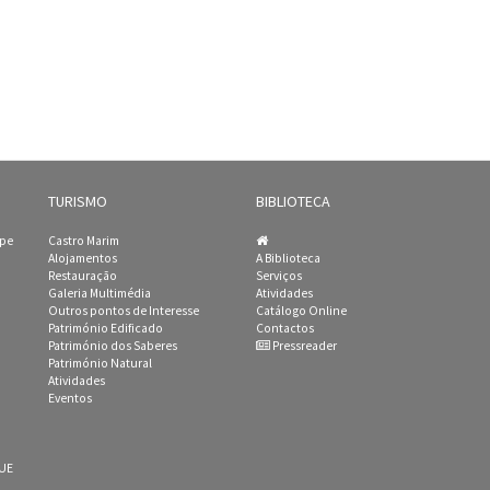
TURISMO
BIBLIOTECA
ipe
Castro Marim
Alojamentos
A Biblioteca
Restauração
Serviços
Galeria Multimédia
Atividades
Outros pontos de Interesse
Catálogo Online
Património Edificado
Contactos
Património dos Saberes
Pressreader
Património Natural
Atividades
Eventos
 UE