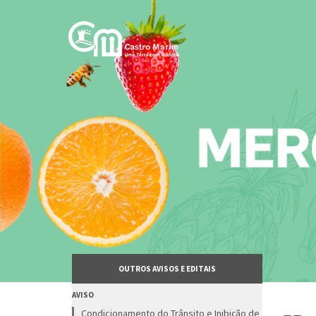
Passar
para
o
conteúdo
principal
OUTROS AVISOS E EDITAIS
AVISO
Condicionamento do Trânsito e Inibição de