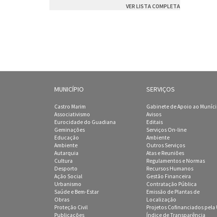
VER LISTA COMPLETA
MUNICÍPIO
SERVIÇOS
Castro Marim
Gabinete de Apoio ao Muníc
Associativismo
Avisos
Eurocidade do Guadiana
Editais
Geminações
Serviços On-line
Educação
Ambiente
Ambiente
Outros Serviços
Autarquia
Atas e Reuniões
Cultura
Regulamentos e Normas
Desporto
Recursos Humanos
Ação Social
Gestão Financeira
Urbanismo
Contratação Pública
Saúde e Bem-Estar
Emissão de Plantas de
Obras
Localização
Proteção Civil
Projetos Cofinanciados pela
Publicações
Índice de Transparência