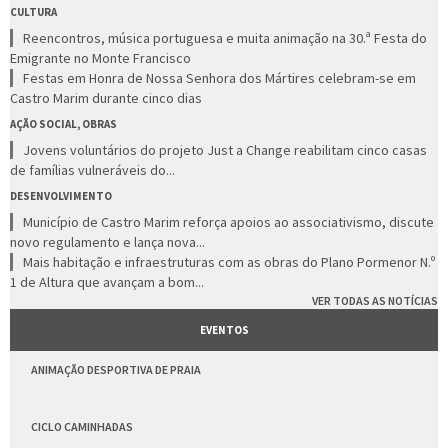
CULTURA
Reencontros, música portuguesa e muita animação na 30.ª Festa do
Emigrante no Monte Francisco
Festas em Honra de Nossa Senhora dos Mártires celebram-se em
Castro Marim durante cinco dias
AÇÃO SOCIAL, OBRAS
Jovens voluntários do projeto Just a Change reabilitam cinco casas
de famílias vulneráveis do...
DESENVOLVIMENTO
Município de Castro Marim reforça apoios ao associativismo, discute
novo regulamento e lança nova...
Mais habitação e infraestruturas com as obras do Plano Pormenor N.º
1 de Altura que avançam a bom...
VER TODAS AS NOTÍCIAS
EVENTOS
ANIMAÇÃO DESPORTIVA DE PRAIA
CICLO CAMINHADAS