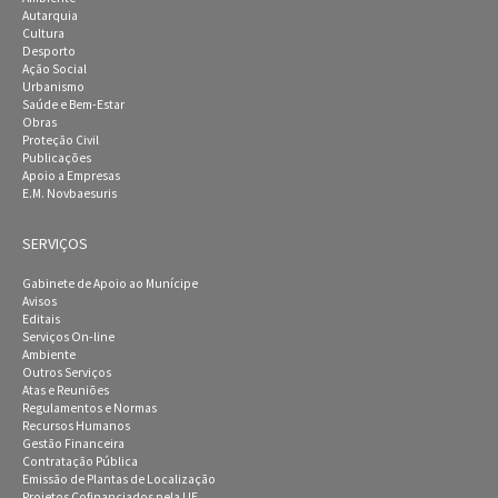
Autarquia
Cultura
Desporto
Ação Social
Urbanismo
Saúde e Bem-Estar
Obras
Proteção Civil
Publicações
Apoio a Empresas
E.M. Novbaesuris
SERVIÇOS
Gabinete de Apoio ao Munícipe
Avisos
Editais
Serviços On-line
Ambiente
Outros Serviços
Atas e Reuniões
Regulamentos e Normas
Recursos Humanos
Gestão Financeira
Contratação Pública
Emissão de Plantas de Localização
Projetos Cofinanciados pela UE