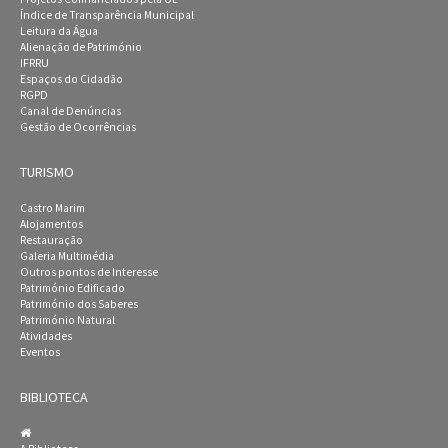
Índice de Transparência Municipal
Leitura da Água
Alienação de Património
IFRRU
Espaços do Cidadão
RGPD
Canal de Denúncias
Gestão de Ocorrências
TURISMO
Castro Marim
Alojamentos
Restauração
Galeria Multimédia
Outros pontos de Interesse
Património Edificado
Património dos Saberes
Património Natural
Atividades
Eventos
BIBLIOTECA