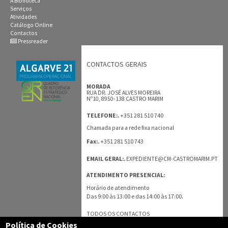
A Biblioteca
Serviços
Atividades
Catálogo Online
Contactos
Pressreader
CONTACTOS GERAIS
MORADA
RUA DR. JOSÉ ALVES MOREIRA
Nº10, 8950-138 CASTRO MARIM
+351 281 510 740
TELEFONE:.
Chamada para a rede fixa nacional
+351 281 510 743
Fax:.
EMAIL GERAL:.
EXPEDIENTE@CM-CASTROMARIM.PT
ATENDIMENTO PRESENCIAL:
Horário de atendimento
Das 9:00 às 13:00 e das 14:00 às 17:00.
TODOS OS CONTACTOS
Política de Cookies