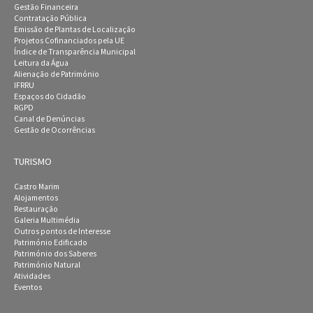
Gestão Financeira
Contratação Pública
Emissão de Plantas de Localização
Projetos Cofinanciados pela UE
Índice de Transparência Municipal
Leitura da Água
Alienação de Património
IFRRU
Espaços do Cidadão
RGPD
Canal de Denúncias
Gestão de Ocorrências
TURISMO
Castro Marim
Alojamentos
Restauração
Galeria Multimédia
Outros pontos de Interesse
Património Edificado
Património dos Saberes
Património Natural
Atividades
Eventos