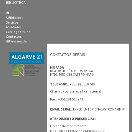
BIBLIOTECA
A Biblioteca
Serviços
Atividades
Catálogo Online
Contactos
Pressreader
CONTACTOS GERAIS
MORADA
RUA DR. JOSÉ ALVES MOREIRA
Nº10, 8950-138 CASTRO MARIM
+351 281 510 740
TELEFONE:.
Chamada para a rede fixa nacional
+351 281 510 743
Fax:.
EMAIL GERAL:.
EXPEDIENTE@CM-CASTROMARIM.PT
ATENDIMENTO PRESENCIAL:
Horário de atendimento
Das 9:00 às 13:00 e das 14:00 às 17:00.