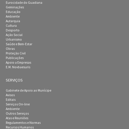
Eurocidade do Guadiana
Geminações
Educação
Ambiente
Autarquia
Cultura
Desporto
Ação Social
Urbanismo
Saúde e Bem-Estar
Obras
Proteção Civil
Publicações
Apoio a Empresas
E.M. Novbaesuris
SERVIÇOS
Gabinete de Apoio ao Munícipe
Avisos
Editais
Serviços On-line
Ambiente
Outros Serviços
Atas e Reuniões
Regulamentos e Normas
Recursos Humanos