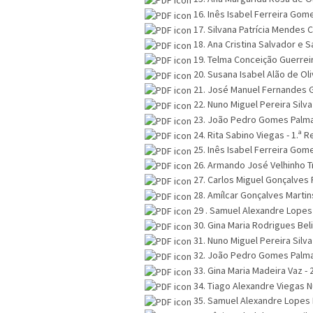
16. Inês Isabel Ferreira Gom
17. Silvana Patrícia Mendes 
18. Ana Cristina Salvador e S
19. Telma Conceição Guerreir
20. Susana Isabel Alão de Oli
21. José Manuel Fernandes 
22. Nuno Miguel Pereira Silva
23. João Pedro Gomes Palma 
24. Rita Sabino Viegas - 1.ª 
25. Inês Isabel Ferreira Gome
26. Armando José Velhinho T
27. Carlos Miguel Gonçalves 
28. Amílcar Gonçalves Martin
29 . Samuel Alexandre Lopes
30. Gina Maria Rodrigues Bel
31. Nuno Miguel Pereira Silva
32. João Pedro Gomes Palma 
33. Gina Maria Madeira Vaz -
34. Tiago Alexandre Viegas N
35. Samuel Alexandre Lopes 