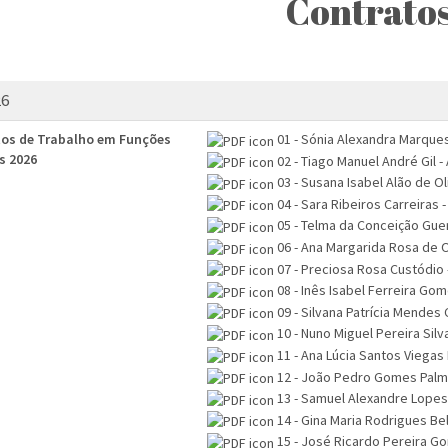
Contrato
26
os de Trabalho em Funções
01 - Sónia Alexandra Marque
s 2026
02 - Tiago Manuel André Gil -
03 - Susana Isabel Alão de Ol
04 - Sara Ribeiros Carreiras 
05 - Telma da Conceição Gue
06 - Ana Margarida Rosa de O
07 - Preciosa Rosa Custódio 
08 - Inês Isabel Ferreira Go
09 - Silvana Patrícia Mendes
10 - Nuno Miguel Pereira Silv
11 - Ana Lúcia Santos Viegas 
12 - João Pedro Gomes Palm
13 - Samuel Alexandre Lopes
14 - Gina Maria Rodrigues Be
15 - José Ricardo Pereira Go