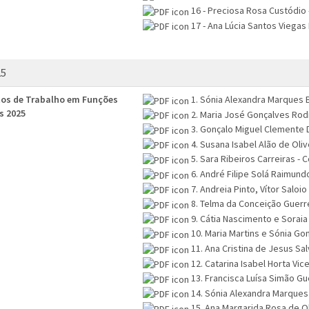
16 - Preciosa Rosa Custódio 
17 - Ana Lúcia Santos Viegas 
25
os de Trabalho em Funções
1. Sónia Alexandra Marques 
s 2025
2. Maria José Gonçalves Rodr
3. Gonçalo Miguel Clemente 
4. Susana Isabel Alão de Oliv
5. Sara Ribeiros Carreiras - 
6. André Filipe Solá Raimund
7. Andreia Pinto, Vítor Saloi
8. Telma da Conceição Guerre
9. Cátia Nascimento e Soraia
10. Maria Martins e Sónia Go
11. Ana Cristina de Jesus Sa
12. Catarina Isabel Horta Vic
13. Francisca Luísa Simão Gu
14. Sónia Alexandra Marques
15. Ana Margarida Rosa de Ol