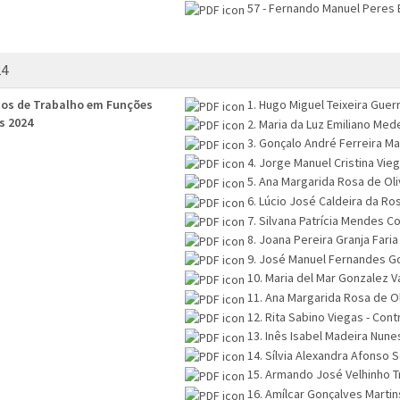
57 - Fernando Manuel Peres 
24
os de Trabalho em Funções
1. Hugo Miguel Teixeira Guer
s 2024
2. Maria da Luz Emiliano Med
3. Gonçalo André Ferreira M
4. Jorge Manuel Cristina Vie
5. Ana Margarida Rosa de Oli
6. Lúcio José Caldeira da R
7. Silvana Patrícia Mendes C
8. Joana Pereira Granja Faria
9. José Manuel Fernandes G
10. Maria del Mar Gonzalez 
11. Ana Margarida Rosa de Ol
12. Rita Sabino Viegas - Con
13. Inês Isabel Madeira Nune
14. Sílvia Alexandra Afonso 
15. Armando José Velhinho T
16. Amílcar Gonçalves Martin