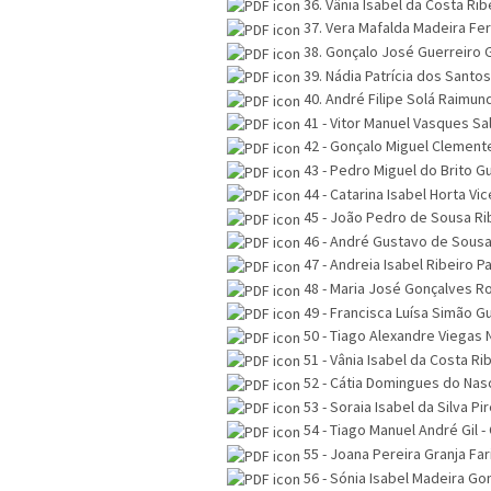
36. Vânia Isabel da Costa Rib
37. Vera Mafalda Madeira Fer
38. Gonçalo José Guerreiro 
39. Nádia Patrícia dos Santos
40. André Filipe Solá Raimun
41 - Vitor Manuel Vasques Sa
42 - Gonçalo Miguel Clement
43 - Pedro Miguel do Brito G
44 - Catarina Isabel Horta Vi
45 - João Pedro de Sousa Rib
46 - André Gustavo de Sousa
47 - Andreia Isabel Ribeiro P
48 - Maria José Gonçalves R
49 - Francisca Luísa Simão G
50 - Tiago Alexandre Viegas 
51 - Vânia Isabel da Costa Ri
52 - Cátia Domingues do Nas
53 - Soraia Isabel da Silva P
54 - Tiago Manuel André Gil 
55 - Joana Pereira Granja Far
56 - Sónia Isabel Madeira Go