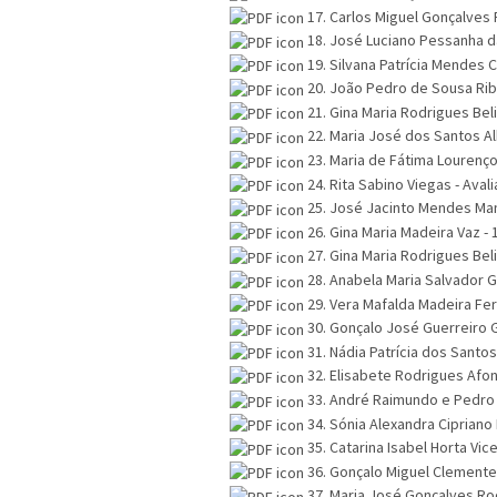
17. Carlos Miguel Gonçalves 
18. José Luciano Pessanha da
19. Silvana Patrícia Mendes 
20. João Pedro de Sousa Ribe
21. Gina Maria Rodrigues Bel
22. Maria José dos Santos Al
23. Maria de Fátima Lourenço
24. Rita Sabino Viegas - Aval
25. José Jacinto Mendes Man
26. Gina Maria Madeira Vaz -
27. Gina Maria Rodrigues Bel
28. Anabela Maria Salvador 
29. Vera Mafalda Madeira Fer
30. Gonçalo José Guerreiro 
31. Nádia Patrícia dos Santos
32. Elisabete Rodrigues Afo
33. André Raimundo e Pedro 
34. Sónia Alexandra Cipriano
35. Catarina Isabel Horta Vic
36. Gonçalo Miguel Clemente
37. Maria José Gonçalves Ro