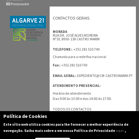
Pressreader
CONTACTOS GERAIS
MORADA
RUA DR. JOSÉ ALVES MOREIRA
Nº10, 8950-138 CASTRO MARIM
+351 281 510 740
TELEFONE:.
Chamada para a rede fixa nacional
+351 281 510 743
Fax:.
EMAIL GERAL:.
EXPEDIENTE@CM-CASTROMARIM.PT
ATENDIMENTO PRESENCIAL:
Horário de atendimento
Das 9:00 às 13:00 e das 14:00 às 17:00.
TODOS OS CONTACTOS
Política de Cookies
Este sítio web utiliza cookies para lhe fornecer a melhor experiência de
.
navegação. Saiba mais sobre a em nossa Política de Privacidade
aqui