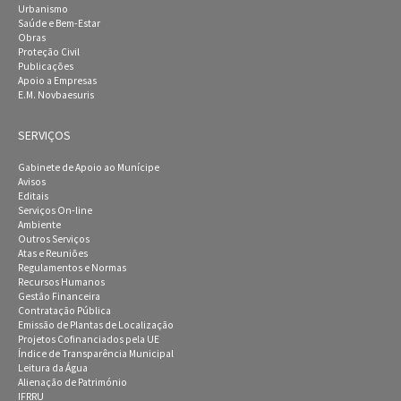
Urbanismo
Saúde e Bem-Estar
Obras
Proteção Civil
Publicações
Apoio a Empresas
E.M. Novbaesuris
SERVIÇOS
Gabinete de Apoio ao Munícipe
Avisos
Editais
Serviços On-line
Ambiente
Outros Serviços
Atas e Reuniões
Regulamentos e Normas
Recursos Humanos
Gestão Financeira
Contratação Pública
Emissão de Plantas de Localização
Projetos Cofinanciados pela UE
Índice de Transparência Municipal
Leitura da Água
Alienação de Património
IFRRU