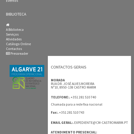
Eventos
BIBLIOTECA
A Biblioteca
Serviços
Atividades
Catálogo Online
Contactos
Pressreader
CONTACTOS GERAIS
MORADA
RUA DR. JOSÉ ALVES MOREIRA
Nº10, 8950-138 CASTRO MARIM
+351 281 510 740
TELEFONE:.
Chamada para a rede fixa nacional
+351 281 510 743
Fax:.
EMAIL GERAL:.
EXPEDIENTE@CM-CASTROMARIM.PT
ATENDIMENTO PRESENCIAL: