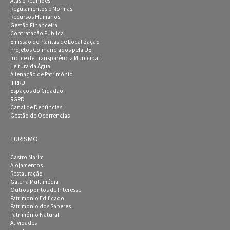
Atas e Reuniões
Regulamentos e Normas
Recursos Humanos
Gestão Financeira
Contratação Pública
Emissão de Plantas de Localização
Projetos Cofinanciados pela UE
Índice de Transparência Municipal
Leitura da Água
Alienação de Património
IFRRU
Espaços do Cidadão
RGPD
Canal de Denúncias
Gestão de Ocorrências
TURISMO
Castro Marim
Alojamentos
Restauração
Galeria Multimédia
Outros pontos de Interesse
Património Edificado
Património dos Saberes
Património Natural
Atividades