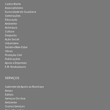
Castro Marim
Associativismo
Eurocidade do Guadiana
Geminações
Educação
Ambiente
Autarquia
Cultura
Desporto
Ação Social
Urbanismo
Saúde e Bem-Estar
Obras
Proteção Civil
Publicações
Apoio a Empresas
E.M. Novbaesuris
SERVIÇOS
Gabinete de Apoio ao Munícipe
Avisos
Editais
Serviços On-line
Ambiente
Outros Serviços