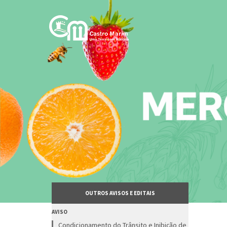
Passar
para
o
conteúdo
principal
OUTROS AVISOS E EDITAIS
AVISO
Condicionamento do Trânsito e Inibição de