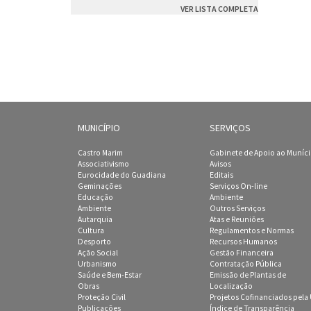
VER LISTA COMPLETA
MUNICÍPIO
SERVIÇOS
Castro Marim
Gabinete de Apoio ao Muníc
Associativismo
Avisos
Eurocidade do Guadiana
Editais
Geminações
Serviços On-line
Educação
Ambiente
Ambiente
Outros Serviços
Autarquia
Atas e Reuniões
Cultura
Regulamentos e Normas
Desporto
Recursos Humanos
Ação Social
Gestão Financeira
Urbanismo
Contratação Pública
Saúde e Bem-Estar
Emissão de Plantas de
Obras
Localização
Proteção Civil
Projetos Cofinanciados pela
Publicações
Índice de Transparência