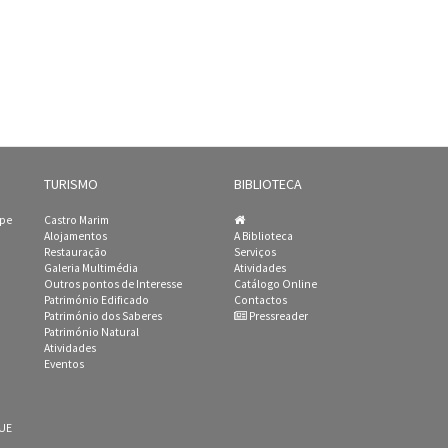
TURISMO
BIBLIOTECA
ipe
Castro Marim
Alojamentos
A Biblioteca
Restauração
Serviços
Galeria Multimédia
Atividades
Outros pontos de Interesse
Catálogo Online
Património Edificado
Contactos
Património dos Saberes
Pressreader
Património Natural
Atividades
Eventos
 UE