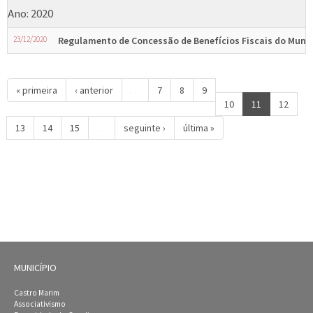
Ano: 2020
23/12/2020
Regulamento de Concessão de Benefícios Fiscais do Municí
« primeira
‹ anterior
…
7
8
9
10
11
12
13
14
15
…
seguinte ›
última »
MUNICÍPIO
Castro Marim
Associativismo