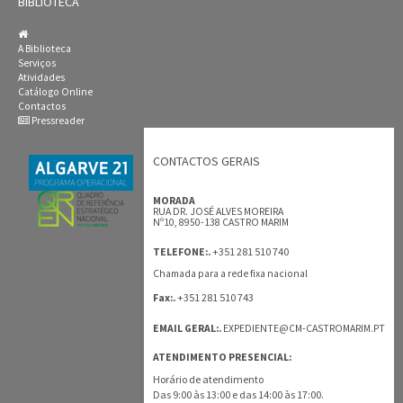
BIBLIOTECA
A Biblioteca
Serviços
Atividades
Catálogo Online
Contactos
Pressreader
CONTACTOS GERAIS
MORADA
RUA DR. JOSÉ ALVES MOREIRA
Nº10, 8950-138 CASTRO MARIM
+351 281 510 740
TELEFONE:.
Chamada para a rede fixa nacional
+351 281 510 743
Fax:.
EMAIL GERAL:.
EXPEDIENTE@CM-CASTROMARIM.PT
ATENDIMENTO PRESENCIAL:
Horário de atendimento
Das 9:00 às 13:00 e das 14:00 às 17:00.