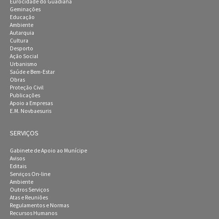
Eurocidade do Guadiana
Geminações
Educação
Ambiente
Autarquia
Cultura
Desporto
Ação Social
Urbanismo
Saúde e Bem-Estar
Obras
Proteção Civil
Publicações
Apoio a Empresas
E.M. Novbaesuris
SERVIÇOS
Gabinete de Apoio ao Munícipe
Avisos
Editais
Serviços On-line
Ambiente
Outros Serviços
Atas e Reuniões
Regulamentos e Normas
Recursos Humanos