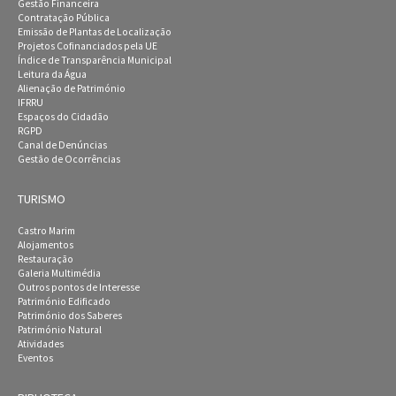
Gestão Financeira
Contratação Pública
Emissão de Plantas de Localização
Projetos Cofinanciados pela UE
Índice de Transparência Municipal
Leitura da Água
Alienação de Património
IFRRU
Espaços do Cidadão
RGPD
Canal de Denúncias
Gestão de Ocorrências
TURISMO
Castro Marim
Alojamentos
Restauração
Galeria Multimédia
Outros pontos de Interesse
Património Edificado
Património dos Saberes
Património Natural
Atividades
Eventos