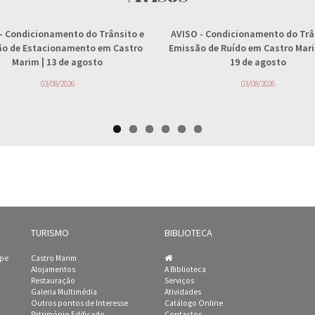
- Condicionamento do Trânsito e
AVISO
- Condicionamento do Trâ
ção de Estacionamento em Castro
Emissão de Ruído em Castro Marim
Marim | 13 de agosto
19 de agosto
03/08/2026
03/08/2026
TURISMO
BIBLIOTECA
ipe
Castro Marim
Alojamentos
A Biblioteca
Restauração
Serviços
Galeria Multimédia
Atividades
Outros pontos de Interesse
Catálogo Online
Património Edificado
Contactos