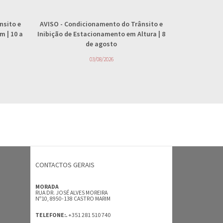
nsito e
AVISO
- Condicionamento do Trânsito e
AVISO
- 
 | 10 a
Inibição de Estacionamento em Altura | 8
abastecimento
de agosto
4
03/08/2026
CONTACTOS GERAIS
MORADA
RUA DR. JOSÉ ALVES MOREIRA
Nº10, 8950-138 CASTRO MARIM
+351 281 510 740
TELEFONE:.