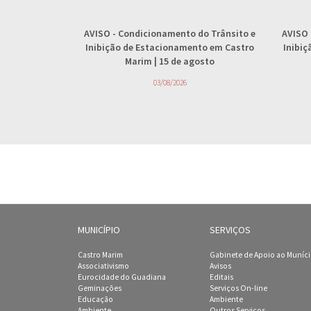
AVISO
- Condicionamento do Trânsito e
AVISO
Inibição de Estacionamento em Castro
Inibi
Marim | 15 de agosto
03/08/2026
MUNICÍPIO
SERVIÇOS
Castro Marim
Gabinete de Apoio ao Muníc
Associativismo
Avisos
Eurocidade do Guadiana
Editais
Geminações
Serviços On-line
Educação
Ambiente
Ambiente
Outros Serviços