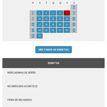
D
S
T
Q
Q
S
S
1
2
3
4
5
6
7
8
9
10
11
12
13
14
15
16
17
18
19
20
21
22
23
24
25
26
27
28
29
30
31
VER TODOS OS EVENTOS
EVENTOS
MERCADINHO DE VERÃO
NO MERCADO ACONTECE
FEIRA DE VELHARIAS