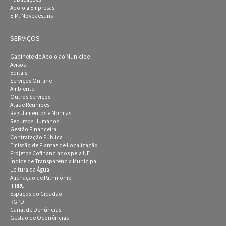
Apoio a Empresas
E.M. Novbaesuris
SERVIÇOS
Gabinete de Apoio ao Munícipe
Avisos
Editais
Serviços On-line
Ambiente
Outros Serviços
Atas e Reuniões
Regulamentos e Normas
Recursos Humanos
Gestão Financeira
Contratação Pública
Emissão de Plantas de Localização
Projetos Cofinanciados pela UE
Índice de Transparência Municipal
Leitura da Água
Alienação de Património
IFRRU
Espaços do Cidadão
RGPD
Canal de Denúncias
Gestão de Ocorrências