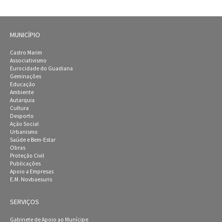
MUNICÍPIO
Castro Marim
Associativismo
Eurocidade do Guadiana
Geminações
Educação
Ambiente
Autarquia
Cultura
Desporto
Ação Social
Urbanismo
Saúde e Bem-Estar
Obras
Proteção Civil
Publicações
Apoio a Empresas
E.M. Novbaesuris
SERVIÇOS
Gabinete de Apoio ao Munícipe