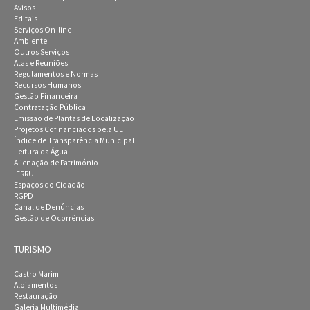
Avisos
Editais
Serviços On-line
Ambiente
Outros Serviços
Atas e Reuniões
Regulamentos e Normas
Recursos Humanos
Gestão Financeira
Contratação Pública
Emissão de Plantas de Localização
Projetos Cofinanciados pela UE
Índice de Transparência Municipal
Leitura da Água
Alienação de Património
IFRRU
Espaços do Cidadão
RGPD
Canal de Denúncias
Gestão de Ocorrências
TURISMO
Castro Marim
Alojamentos
Restauração
Galeria Multimédia