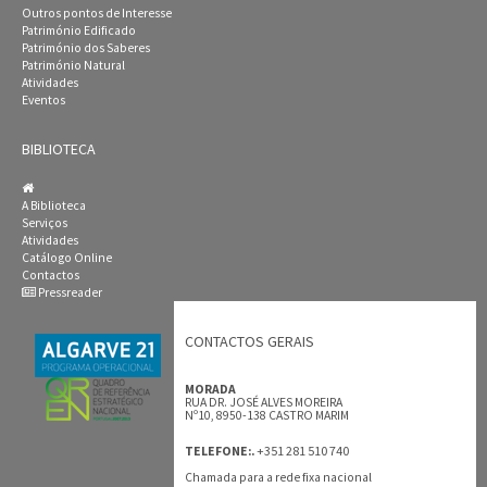
Outros pontos de Interesse
Património Edificado
Património dos Saberes
Património Natural
Atividades
Eventos
BIBLIOTECA
A Biblioteca
Serviços
Atividades
Catálogo Online
Contactos
Pressreader
CONTACTOS GERAIS
MORADA
RUA DR. JOSÉ ALVES MOREIRA
Nº10, 8950-138 CASTRO MARIM
+351 281 510 740
TELEFONE:.
Chamada para a rede fixa nacional