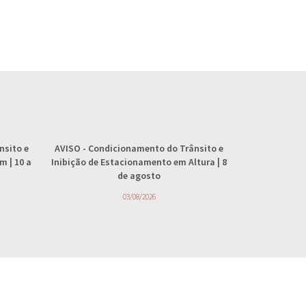
nsito e
AVISO
- Condicionamento do Trânsito e
AVISO
- 
 | 10 a
Inibição de Estacionamento em Altura | 8
abastecimento
de agosto
4
03/08/2026