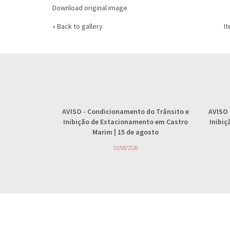
Download original image
« Back to gallery
It
AVISO
- Condicionamento do Trânsito e
AVISO
Inibição de Estacionamento em Castro
Inibi
Marim | 15 de agosto
03/08/2026