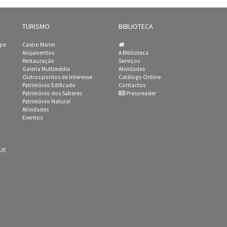
TURISMO
BIBLIOTECA
ipe
Castro Marim
Alojamentos
A Biblioteca
Restauração
Serviços
Galeria Multimédia
Atividades
Outros pontos de Interesse
Catálogo Online
Património Edificado
Contactos
Património dos Saberes
Pressreader
Património Natural
Atividades
Eventos
 UE