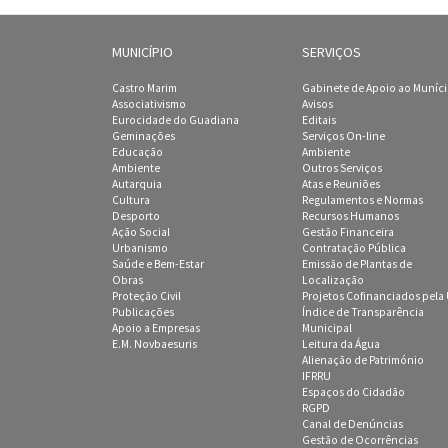
MUNICÍPIO
SERVIÇOS
Castro Marim
Gabinete de Apoio ao Muníc
Associativismo
Avisos
Eurocidade do Guadiana
Editais
Geminações
Serviços On-line
Educação
Ambiente
Ambiente
Outros Serviços
Autarquia
Atas e Reuniões
Cultura
Regulamentos e Normas
Desporto
Recursos Humanos
Ação Social
Gestão Financeira
Urbanismo
Contratação Pública
Saúde e Bem-Estar
Emissão de Plantas de
Obras
Localização
Proteção Civil
Projetos Cofinanciados pela
Publicações
Índice de Transparência
Apoio a Empresas
Municipal
E.M. Novbaesuris
Leitura da Água
Alienação de Património
IFRRU
Espaços do Cidadão
RGPD
Canal de Denúncias
Gestão de Ocorrências