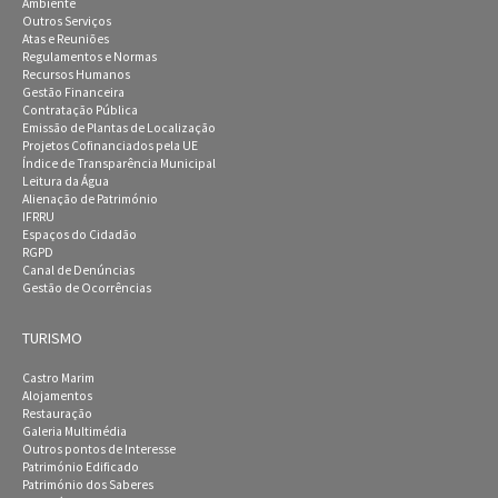
Ambiente
Outros Serviços
Atas e Reuniões
Regulamentos e Normas
Recursos Humanos
Gestão Financeira
Contratação Pública
Emissão de Plantas de Localização
Projetos Cofinanciados pela UE
Índice de Transparência Municipal
Leitura da Água
Alienação de Património
IFRRU
Espaços do Cidadão
RGPD
Canal de Denúncias
Gestão de Ocorrências
TURISMO
Castro Marim
Alojamentos
Restauração
Galeria Multimédia
Outros pontos de Interesse
Património Edificado
Património dos Saberes