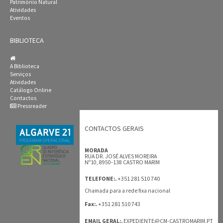
Património Natural
Atividades
Eventos
BIBLIOTECA
A Biblioteca
Serviços
Atividades
Catálogo Online
Contactos
Pressreader
CONTACTOS GERAIS
MORADA
RUA DR. JOSÉ ALVES MOREIRA
Nº10, 8950-138 CASTRO MARIM
+351 281 510 740
TELEFONE:.
Chamada para a rede fixa nacional
+351 281 510 743
Fax:.
EMAIL GERAL:.
EXPEDIENTE@CM-CASTROMARIM.PT