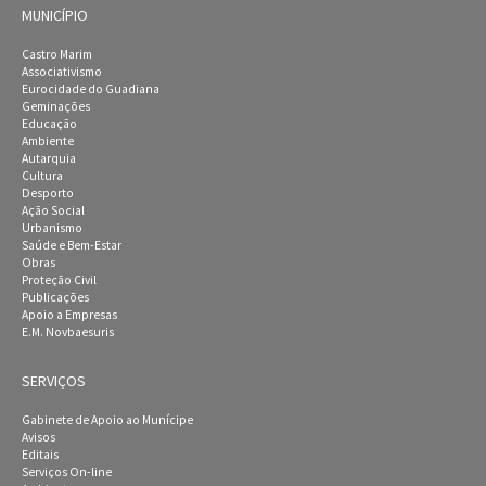
MUNICÍPIO
Castro Marim
Associativismo
Eurocidade do Guadiana
Geminações
Educação
Ambiente
Autarquia
Cultura
Desporto
Ação Social
Urbanismo
Saúde e Bem-Estar
Obras
Proteção Civil
Publicações
Apoio a Empresas
E.M. Novbaesuris
SERVIÇOS
Gabinete de Apoio ao Munícipe
Avisos
Editais
Serviços On-line