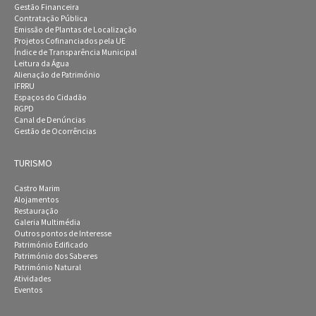
Gestão Financeira
Contratação Pública
Emissão de Plantas de Localização
Projetos Cofinanciados pela UE
Índice de Transparência Municipal
Leitura da Água
Alienação de Património
IFRRU
Espaços do Cidadão
RGPD
Canal de Denúncias
Gestão de Ocorrências
TURISMO
Castro Marim
Alojamentos
Restauração
Galeria Multimédia
Outros pontos de Interesse
Património Edificado
Património dos Saberes
Património Natural
Atividades
Eventos