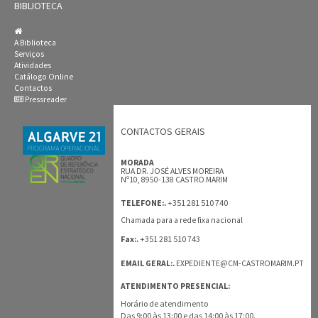
BIBLIOTECA
A Biblioteca
Serviços
Atividades
Catálogo Online
Contactos
Pressreader
CONTACTOS GERAIS
MORADA
RUA DR. JOSÉ ALVES MOREIRA
Nº10, 8950-138 CASTRO MARIM
+351 281 510 740
TELEFONE:.
Chamada para a rede fixa nacional
+351 281 510 743
Fax:.
EMAIL GERAL:.
EXPEDIENTE@CM-CASTROMARIM.PT
ATENDIMENTO PRESENCIAL:
Horário de atendimento
Das 9:00 às 13:00 e das 14:00 às 17:00.