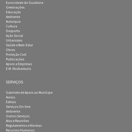
Eurocidade do Guadiana
Geminações
Educação
Ambiente
Autarquia
Cultura
Desporto
Ação Social
Urbanismo
Saúde e Bem-Estar
Obras
Proteção Civil
Publicações
Apoio a Empresas
E.M. Novbaesuris
SERVIÇOS
Gabinete de Apoio ao Munícipe
Avisos
Editais
Serviços On-line
Ambiente
Outros Serviços
Atas e Reuniões
Regulamentos e Normas
Recursos Humanos