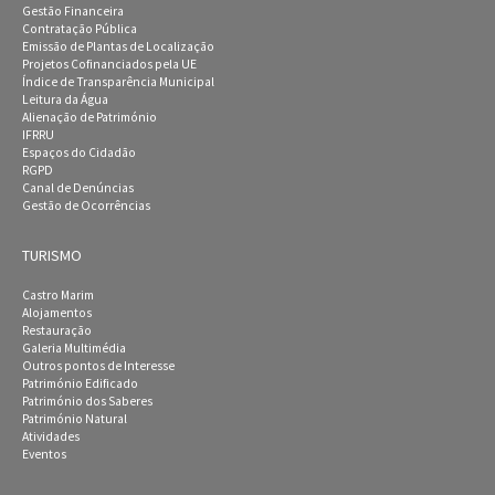
Gestão Financeira
Contratação Pública
Emissão de Plantas de Localização
Projetos Cofinanciados pela UE
Índice de Transparência Municipal
Leitura da Água
Alienação de Património
IFRRU
Espaços do Cidadão
RGPD
Canal de Denúncias
Gestão de Ocorrências
TURISMO
Castro Marim
Alojamentos
Restauração
Galeria Multimédia
Outros pontos de Interesse
Património Edificado
Património dos Saberes
Património Natural
Atividades
Eventos