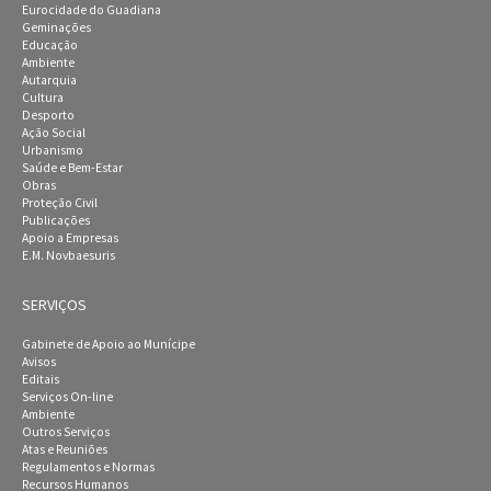
Eurocidade do Guadiana
Geminações
Educação
Ambiente
Autarquia
Cultura
Desporto
Ação Social
Urbanismo
Saúde e Bem-Estar
Obras
Proteção Civil
Publicações
Apoio a Empresas
E.M. Novbaesuris
SERVIÇOS
Gabinete de Apoio ao Munícipe
Avisos
Editais
Serviços On-line
Ambiente
Outros Serviços
Atas e Reuniões
Regulamentos e Normas
Recursos Humanos