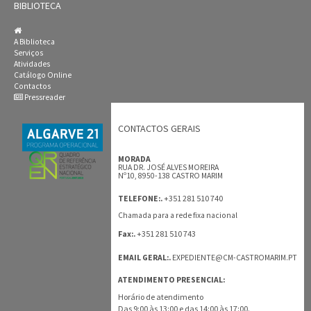
BIBLIOTECA
A Biblioteca
Serviços
Atividades
Catálogo Online
Contactos
Pressreader
CONTACTOS GERAIS
MORADA
RUA DR. JOSÉ ALVES MOREIRA
Nº10, 8950-138 CASTRO MARIM
+351 281 510 740
TELEFONE:.
Chamada para a rede fixa nacional
+351 281 510 743
Fax:.
EMAIL GERAL:.
EXPEDIENTE@CM-CASTROMARIM.PT
ATENDIMENTO PRESENCIAL:
Horário de atendimento
Das 9:00 às 13:00 e das 14:00 às 17:00.