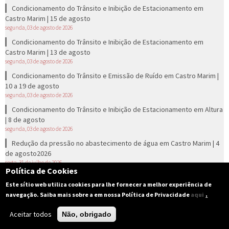
Condicionamento do Trânsito e Inibição de Estacionamento em
Castro Marim | 15 de agosto
segunda, 03 de agosto de 2026
Condicionamento do Trânsito e Inibição de Estacionamento em
Castro Marim | 13 de agosto
segunda, 03 de agosto de 2026
Condicionamento do Trânsito e Emissão de Ruído em Castro Marim |
10 a 19 de agosto
segunda, 03 de agosto de 2026
Condicionamento do Trânsito e Inibição de Estacionamento em Altura
| 8 de agosto
segunda, 03 de agosto de 2026
Redução da pressão no abastecimento de água em Castro Marim | 4
de agosto2026
sexta, 31 de julho de 2026
Política de Cookies
Emissão de Ruído no Azinhal | 1 de agosto
Este sítio web utiliza cookies para lhe fornecer a melhor experiência de
quinta, 30 de julho de 2026
.
navegação. Saiba mais sobre a em nossa Política de Privacidade
aqui
Emissão de Ruído em Alta Mora | 1 de agosto
terça, 28 de julho de 2026
Aceitar todos
Não, obrigado
Condicionamento do Trânsito e Emissão de Ruído no Monte Francisco