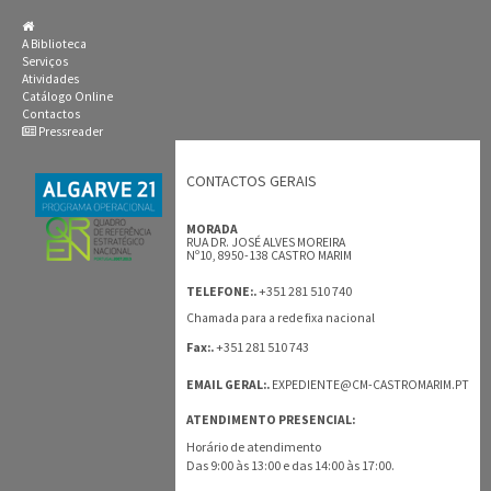
A Biblioteca
Serviços
Atividades
Catálogo Online
Contactos
Pressreader
CONTACTOS GERAIS
MORADA
RUA DR. JOSÉ ALVES MOREIRA
Nº10, 8950-138 CASTRO MARIM
+351 281 510 740
TELEFONE:.
Chamada para a rede fixa nacional
+351 281 510 743
Fax:.
EMAIL GERAL:.
EXPEDIENTE@CM-CASTROMARIM.PT
ATENDIMENTO PRESENCIAL:
Horário de atendimento
Das 9:00 às 13:00 e das 14:00 às 17:00.