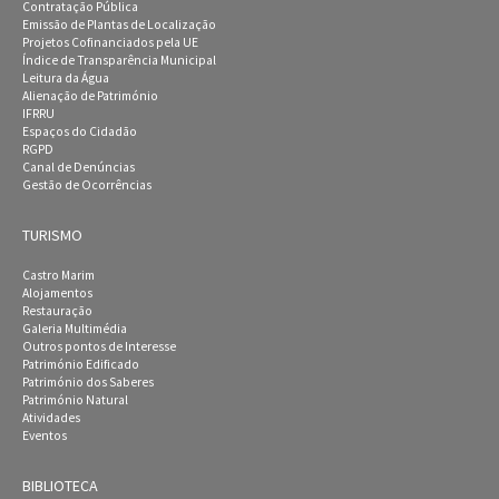
Contratação Pública
Emissão de Plantas de Localização
Projetos Cofinanciados pela UE
Índice de Transparência Municipal
Leitura da Água
Alienação de Património
IFRRU
Espaços do Cidadão
RGPD
Canal de Denúncias
Gestão de Ocorrências
TURISMO
Castro Marim
Alojamentos
Restauração
Galeria Multimédia
Outros pontos de Interesse
Património Edificado
Património dos Saberes
Património Natural
Atividades
Eventos
BIBLIOTECA