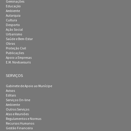
Geminações
Educação
Ambiente
Autarquia
Cultura
Desporto
Ação Social
Urbanismo
Saúde e Bem-Estar
Obras
Proteção Civil
Publicações
Apoio a Empresas
E.M. Novbaesuris
SERVIÇOS
Gabinete de Apoio ao Munícipe
Avisos
Editais
Serviços On-line
Ambiente
Outros Serviços
Atas e Reuniões
Regulamentos e Normas
Recursos Humanos
Gestão Financeira