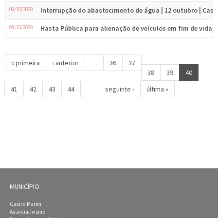
09/10/2020
Interrupção do abastecimento de água | 12 outubro | Cast
09/10/2020
Hasta Pública para alienação de veículos em fim de vida e
« primeira
‹ anterior
…
36
37
38
39
40
41
42
43
44
…
seguinte ›
última »
MUNICÍPIO
Castro Marim
Associativismo