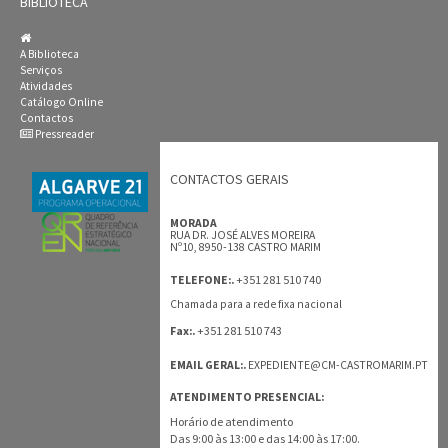
BIBLIOTECA
A Biblioteca
Serviços
Atividades
Catálogo Online
Contactos
Pressreader
CONTACTOS GERAIS
MORADA
RUA DR. JOSÉ ALVES MOREIRA
Nº10, 8950-138 CASTRO MARIM
+351 281 510 740
TELEFONE:.
Chamada para a rede fixa nacional
+351 281 510 743
Fax:.
EMAIL GERAL:.
EXPEDIENTE@CM-CASTROMARIM.PT
ATENDIMENTO PRESENCIAL:
Horário de atendimento
Das 9:00 às 13:00 e das 14:00 às 17:00.