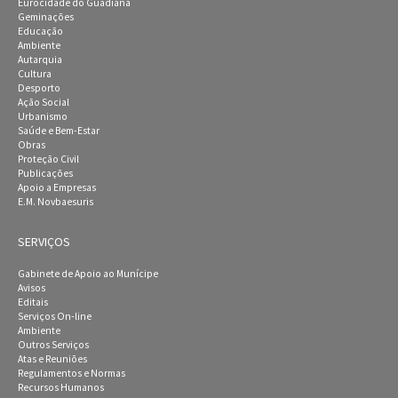
Eurocidade do Guadiana
Geminações
Educação
Ambiente
Autarquia
Cultura
Desporto
Ação Social
Urbanismo
Saúde e Bem-Estar
Obras
Proteção Civil
Publicações
Apoio a Empresas
E.M. Novbaesuris
SERVIÇOS
Gabinete de Apoio ao Munícipe
Avisos
Editais
Serviços On-line
Ambiente
Outros Serviços
Atas e Reuniões
Regulamentos e Normas
Recursos Humanos