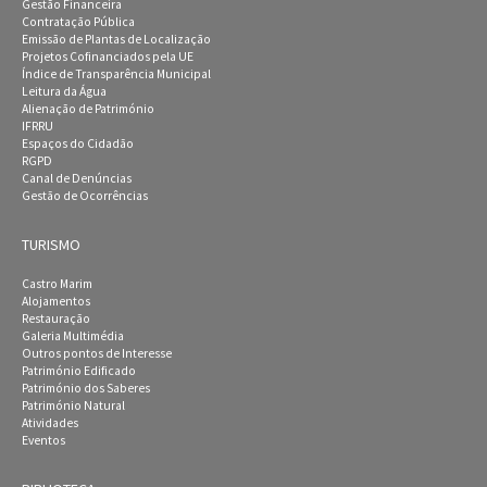
Gestão Financeira
Contratação Pública
Emissão de Plantas de Localização
Projetos Cofinanciados pela UE
Índice de Transparência Municipal
Leitura da Água
Alienação de Património
IFRRU
Espaços do Cidadão
RGPD
Canal de Denúncias
Gestão de Ocorrências
TURISMO
Castro Marim
Alojamentos
Restauração
Galeria Multimédia
Outros pontos de Interesse
Património Edificado
Património dos Saberes
Património Natural
Atividades
Eventos