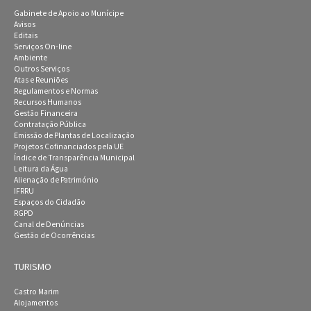
Gabinete de Apoio ao Munícipe
Avisos
Editais
Serviços On-line
Ambiente
Outros Serviços
Atas e Reuniões
Regulamentos e Normas
Recursos Humanos
Gestão Financeira
Contratação Pública
Emissão de Plantas de Localização
Projetos Cofinanciados pela UE
Índice de Transparência Municipal
Leitura da Água
Alienação de Património
IFRRU
Espaços do Cidadão
RGPD
Canal de Denúncias
Gestão de Ocorrências
TURISMO
Castro Marim
Alojamentos