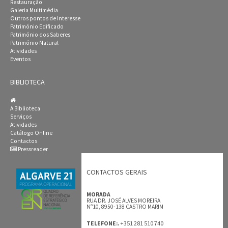
Restauração
Galeria Multimédia
Outros pontos de Interesse
Património Edificado
Património dos Saberes
Património Natural
Atividades
Eventos
BIBLIOTECA
A Biblioteca
Serviços
Atividades
Catálogo Online
Contactos
Pressreader
CONTACTOS GERAIS
MORADA
RUA DR. JOSÉ ALVES MOREIRA
Nº10, 8950-138 CASTRO MARIM
+351 281 510 740
TELEFONE:.