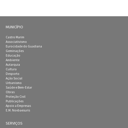
MUNICÍPIO
Castro Marim
Associativismo
Eurocidade do Guadiana
Geminações
Educação
Ambiente
Autarquia
Cultura
Desporto
Ação Social
Urbanismo
Saúde e Bem-Estar
Obras
Proteção Civil
Publicações
Apoio a Empresas
E.M. Novbaesuris
SERVIÇOS