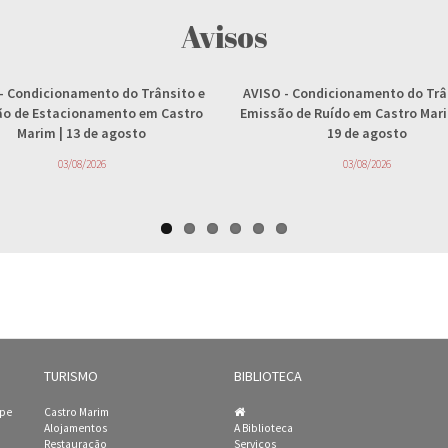
Avisos
- Condicionamento do Trânsito e
AVISO
- Condicionamento do Trâ
ção de Estacionamento em Castro
Emissão de Ruído em Castro Marim
Marim | 13 de agosto
19 de agosto
03/08/2026
03/08/2026
TURISMO
BIBLIOTECA
ipe
Castro Marim
Alojamentos
A Biblioteca
Restauração
Serviços