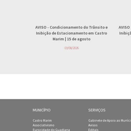
AVISO
- Condicionamento do Trânsito e
AVISO
Inibição de Estacionamento em Castro
Inibi
Marim | 15 de agosto
03/08/2026
MUNICÍPIO
SERVIÇOS
Castro Marim
Gabinete de Apoio ao Muníc
Associativismo
Avisos
Eurocidade do Guadiana
Editais