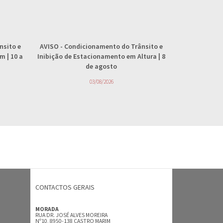
nsito e
AVISO
- Condicionamento do Trânsito e
AVISO
- 
 | 10 a
Inibição de Estacionamento em Altura | 8
abastecimento
de agosto
4
03/08/2026
CONTACTOS GERAIS
MORADA
RUA DR. JOSÉ ALVES MOREIRA
Nº10, 8950-138 CASTRO MARIM