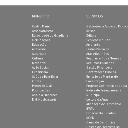
MUNICÍPIO
SERVIÇOS
Castro Marim
Gabinete de Apoio ao Muníc
Associativismo
Avisos
Eurocidade do Guadiana
Editais
Geminações
Serviços On-line
Educação
Ambiente
Ambiente
Outros Serviços
Autarquia
Atas e Reuniões
Cultura
Regulamentos e Normas
Desporto
Recursos Humanos
Ação Social
Gestão Financeira
Urbanismo
Contratação Pública
Saúde e Bem-Estar
Emissão de Plantas de
Obras
Localização
Proteção Civil
Projetos Cofinanciados pela
Publicações
Índice de Transparência
Apoio a Empresas
Municipal
E.M. Novbaesuris
Leitura da Água
Alienação de Património
IFRRU
Espaços do Cidadão
RGPD
Canal de Denúncias
Gestão de Ocorrências