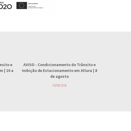
nsito e
AVISO
- Condicionamento do Trânsito e
AVISO
- 
 | 10 a
Inibição de Estacionamento em Altura | 8
abastecimento
de agosto
4
03/08/2026