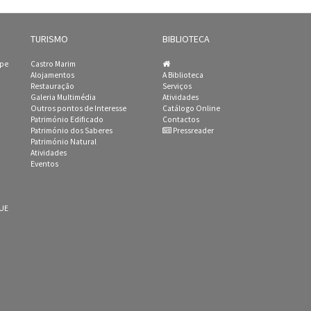
TURISMO
BIBLIOTECA
ipe
Castro Marim
Alojamentos
A Biblioteca
Restauração
Serviços
Galeria Multimédia
Atividades
Outros pontos de Interesse
Catálogo Online
Património Edificado
Contactos
Património dos Saberes
Pressreader
Património Natural
Atividades
Eventos
 UE