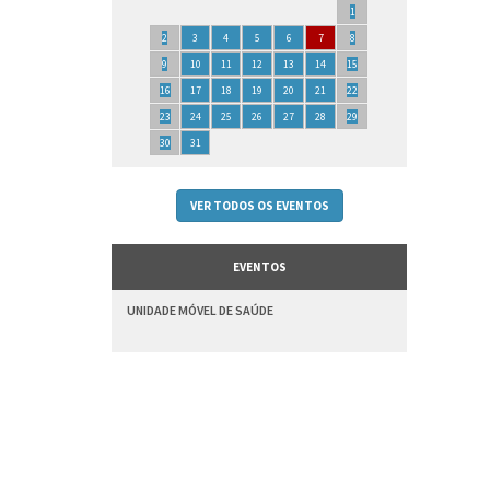
1
2
3
4
5
6
7
8
9
10
11
12
13
14
15
16
17
18
19
20
21
22
23
24
25
26
27
28
29
30
31
VER TODOS OS EVENTOS
EVENTOS
UNIDADE MÓVEL DE SAÚDE