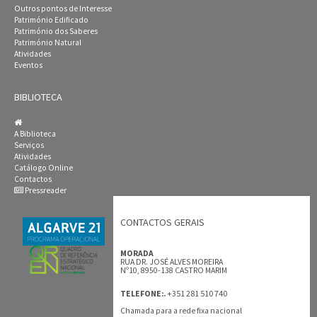
Outros pontos de Interesse
Património Edificado
Património dos Saberes
Património Natural
Atividades
Eventos
BIBLIOTECA
A Biblioteca
Serviços
Atividades
Catálogo Online
Contactos
Pressreader
CONTACTOS GERAIS
MORADA
RUA DR. JOSÉ ALVES MOREIRA
Nº10, 8950-138 CASTRO MARIM
+351 281 510 740
TELEFONE:.
Chamada para a rede fixa nacional