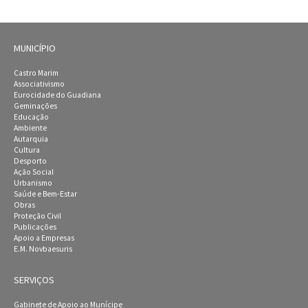
MUNICÍPIO
Castro Marim
Associativismo
Eurocidade do Guadiana
Geminações
Educação
Ambiente
Autarquia
Cultura
Desporto
Ação Social
Urbanismo
Saúde e Bem-Estar
Obras
Proteção Civil
Publicações
Apoio a Empresas
E.M. Novbaesuris
SERVIÇOS
Gabinete de Apoio ao Munícipe