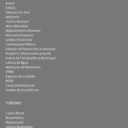
Avisos
Editais
Serviços On-line
Ambiente
Outros Serviços
Atas e Reuniões
Regulamentos e Normas
Recursos Humanos
Gestão Financeira
Contratação Pública
Emissão de Plantas de Localização
Projetos Cofinanciados pela UE
Índice de Transparência Municipal
Leitura da Água
Alienação de Património
IFRRU
Espaços do Cidadão
RGPD
Canal de Denúncias
Gestão de Ocorrências
TURISMO
Castro Marim
Alojamentos
Restauração
Galeria Multimédia