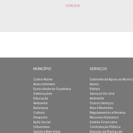
03/08/2026
MUNICÍPIO
SERVIÇOS
Castro Marim
Gabinete de Apoio ao Muníc
Associativismo
Avisos
Eurocidade do Guadiana
Editais
Geminações
Serviços On-line
Educação
Ambiente
Ambiente
Outros Serviços
Autarquia
Atas e Reuniões
Cultura
Regulamentos e Normas
Desporto
Recursos Humanos
Ação Social
Gestão Financeira
Urbanismo
Contratação Pública
Saúde e Bem-Estar
Emissão de Plantas de