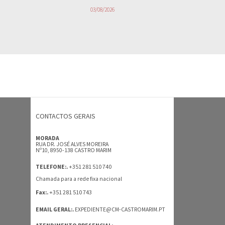
03/08/2026
CONTACTOS GERAIS
MORADA
RUA DR. JOSÉ ALVES MOREIRA
Nº10, 8950-138 CASTRO MARIM
+351 281 510 740
TELEFONE:.
Chamada para a rede fixa nacional
+351 281 510 743
Fax:.
EMAIL GERAL:.
EXPEDIENTE@CM-CASTROMARIM.PT