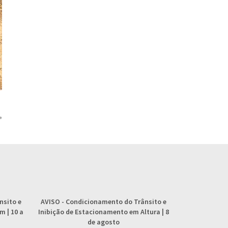
»
nsito e
AVISO
- Condicionamento do Trânsito e
AVISO
- 
 | 10 a
Inibição de Estacionamento em Altura | 8
abastecimento
de agosto
4