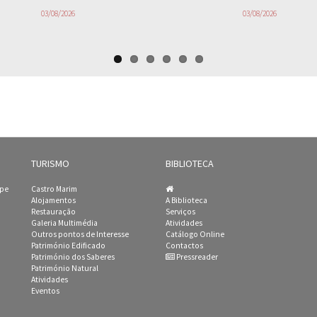
03/08/2026
03/08/2026
TURISMO
BIBLIOTECA
ipe
Castro Marim
Alojamentos
A Biblioteca
Restauração
Serviços
Galeria Multimédia
Atividades
Outros pontos de Interesse
Catálogo Online
Património Edificado
Contactos
Património dos Saberes
Pressreader
Património Natural
Atividades
Eventos