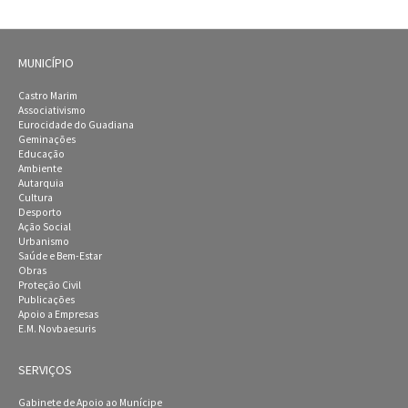
MUNICÍPIO
Castro Marim
Associativismo
Eurocidade do Guadiana
Geminações
Educação
Ambiente
Autarquia
Cultura
Desporto
Ação Social
Urbanismo
Saúde e Bem-Estar
Obras
Proteção Civil
Publicações
Apoio a Empresas
E.M. Novbaesuris
SERVIÇOS
Gabinete de Apoio ao Munícipe