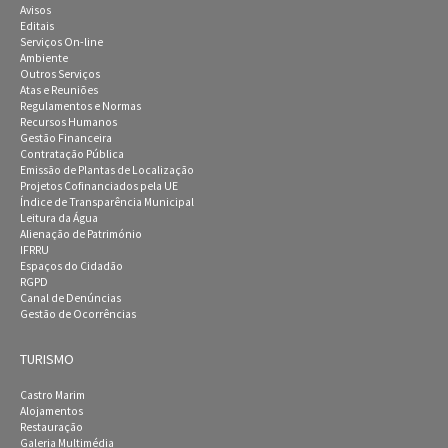
Avisos
Editais
Serviços On-line
Ambiente
Outros Serviços
Atas e Reuniões
Regulamentos e Normas
Recursos Humanos
Gestão Financeira
Contratação Pública
Emissão de Plantas de Localização
Projetos Cofinanciados pela UE
Índice de Transparência Municipal
Leitura da Água
Alienação de Património
IFRRU
Espaços do Cidadão
RGPD
Canal de Denúncias
Gestão de Ocorrências
TURISMO
Castro Marim
Alojamentos
Restauração
Galeria Multimédia