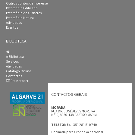
Outros pontos de Interesse
Património Edificado
Património dos Saberes
Património Natural
Atividades
Eventos
BIBLIOTECA
A Biblioteca
Serviços
Atividades
Catálogo Online
Contactos
Pressreader
CONTACTOS GERAIS
MORADA
RUA DR. JOSÉ ALVES MOREIRA
Nº10, 8950-138 CASTRO MARIM
+351 281 510 740
TELEFONE:.
Chamada para a rede fixa nacional