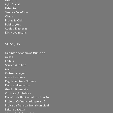
Desporto
Ação Social
Urbanismo
Saúde e Bem-Estar
Obras
Proteção Civil
Publicações
Apoio a Empresas
E.M. Novbaesuris
SERVIÇOS
Gabinete de Apoio ao Munícipe
Avisos
Editais
Serviços On-line
Ambiente
Outros Serviços
Atas e Reuniões
Regulamentos e Normas
Recursos Humanos
Gestão Financeira
Contratação Pública
Emissão de Plantas de Localização
Projetos Cofinanciados pela UE
Índice de Transparência Municipal
Leitura da Água