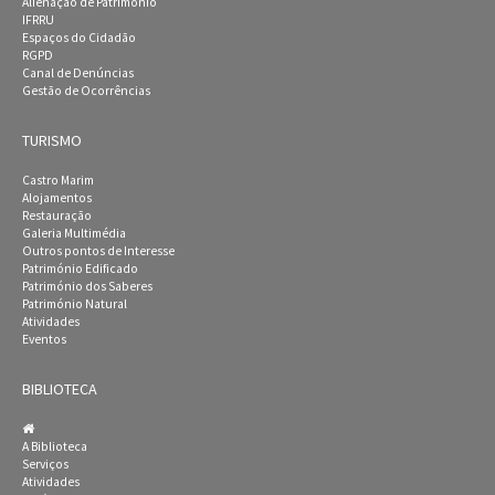
Alienação de Património
IFRRU
Espaços do Cidadão
RGPD
Canal de Denúncias
Gestão de Ocorrências
TURISMO
Castro Marim
Alojamentos
Restauração
Galeria Multimédia
Outros pontos de Interesse
Património Edificado
Património dos Saberes
Património Natural
Atividades
Eventos
BIBLIOTECA
A Biblioteca
Serviços
Atividades