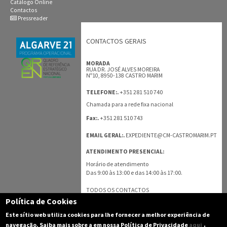
Catálogo Online
Contactos
Pressreader
CONTACTOS GERAIS
MORADA
RUA DR. JOSÉ ALVES MOREIRA
Nº10, 8950-138 CASTRO MARIM
+351 281 510 740
TELEFONE:.
Chamada para a rede fixa nacional
+351 281 510 743
Fax:.
EMAIL GERAL:.
EXPEDIENTE@CM-CASTROMARIM.PT
ATENDIMENTO PRESENCIAL:
Horário de atendimento
Das 9:00 às 13:00 e das 14:00 às 17:00.
TODOS OS CONTACTOS
Política de Cookies
Este sítio web utiliza cookies para lhe fornecer a melhor experiência de
.
navegação. Saiba mais sobre a em nossa Política de Privacidade
aqui