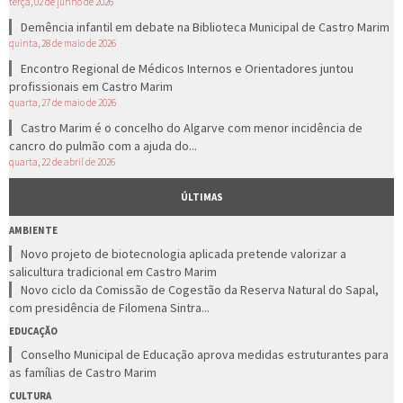
terça, 02 de junho de 2026
Demência infantil em debate na Biblioteca Municipal de Castro Marim
quinta, 28 de maio de 2026
Encontro Regional de Médicos Internos e Orientadores juntou
profissionais em Castro Marim
quarta, 27 de maio de 2026
Castro Marim é o concelho do Algarve com menor incidência de
cancro do pulmão com a ajuda do...
quarta, 22 de abril de 2026
ÚLTIMAS
AMBIENTE
Novo projeto de biotecnologia aplicada pretende valorizar a
salicultura tradicional em Castro Marim
Novo ciclo da Comissão de Cogestão da Reserva Natural do Sapal,
com presidência de Filomena Sintra...
EDUCAÇÃO
Conselho Municipal de Educação aprova medidas estruturantes para
as famílias de Castro Marim
CULTURA