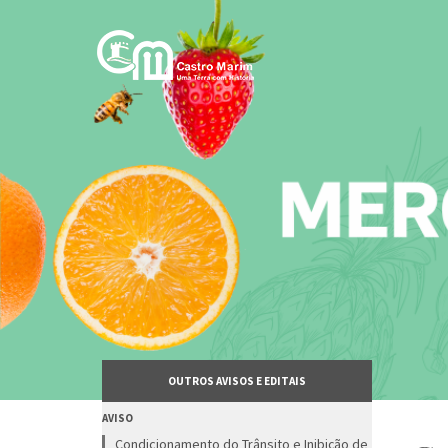
Passar
para
o
conteúdo
principal
OUTROS AVISOS E EDITAIS
AVISO
Condicionamento do Trânsito e Inibição de