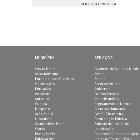
VER LISTA COMPLETA
MUNICÍPIO
SERVIÇOS
Castro Marim
Gabinete de Apoio ao Muníc
Associativismo
Avisos
Eurocidade do Guadiana
Editais
Geminações
Serviços On-line
Educação
Ambiente
Ambiente
Outros Serviços
Autarquia
Atas e Reuniões
Cultura
Regulamentos e Normas
Desporto
Recursos Humanos
Ação Social
Gestão Financeira
Urbanismo
Contratação Pública
Saúde e Bem-Estar
Emissão de Plantas de
Obras
Localização
Proteção Civil
Projetos Cofinanciados pela
Publicações
Índice de Transparência