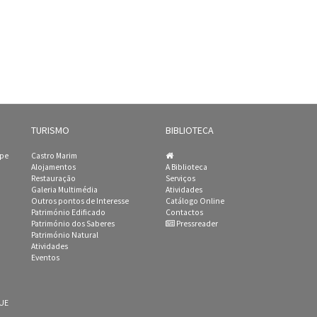
TURISMO
BIBLIOTECA
ipe
Castro Marim
Alojamentos
A Biblioteca
Restauração
Serviços
Galeria Multimédia
Atividades
Outros pontos de Interesse
Catálogo Online
Património Edificado
Contactos
Património dos Saberes
Pressreader
Património Natural
Atividades
Eventos
 UE