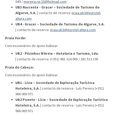
049 /
moreira.rui.33@hotmail.com
UB3 Nascente - Gracer – Sociedade de Turismo do
Algarve, S.A. |
contacto de reserva:
praia.ub3@eurotel-
altura.com
UB4 - Gracer – Sociedade de Turismo do Algarve, S.A.
|
contacto de reserva:
praia.ub3@eurotel-altura.com
Praia Verde:
Concessionários do apoio balnear:
UB2 - Pézinhos N’Areia – Hotelaria e Turismo, Lda.
|
contacto de reserva: (+351) 961 324 065 / 281 513 195
Praia do Cabeço:
Concessionários do apoio balnear:
UB1 - Lícia – Sociedade de Exploração Turística
Hoteleira, S.A. |
contacto de reserva
- Luís Pereira (+351)
966 069 971
UB2 Poente -
Lícia – Sociedade de Exploração Turística
Hoteleira, S.A. |
contacto de reserva
- Luís Pereira (+351)
966 069 971