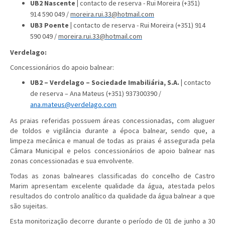
UB2 Nascente |
contacto de reserva
-
Rui Moreira (+351)
914 590 049 /
moreira.rui.33@hotmail.com
UB3 Poente |
contacto de reserva
-
Rui Moreira (+351) 914
590 049 /
moreira.rui.33@hotmail.com
Verdelago:
Concessionários do apoio balnear:
UB2 – Verdelago – Sociedade Imabiliária, S.A. |
contacto
de reserva – Ana Mateus (+351) 937300390 /
ana.mateus@verdelago.com
As praias referidas possuem áreas concessionadas, com aluguer
de toldos e vigilância durante a época balnear, sendo que, a
limpeza mecânica e manual de todas as praias é assegurada pela
Câmara Municipal e pelos concessionários de apoio balnear nas
zonas concessionadas e sua envolvente.
Todas as zonas balneares classificadas do concelho de Castro
Marim apresentam excelente qualidade da água, atestada pelos
resultados do controlo analítico da qualidade da água balnear a que
são sujeitas.
Esta monitorização decorre durante o período de 01 de junho a 30