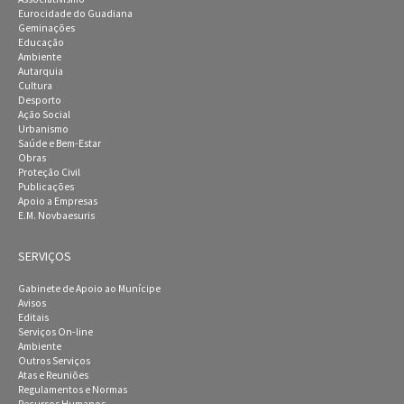
Eurocidade do Guadiana
Geminações
Educação
Ambiente
Autarquia
Cultura
Desporto
Ação Social
Urbanismo
Saúde e Bem-Estar
Obras
Proteção Civil
Publicações
Apoio a Empresas
E.M. Novbaesuris
SERVIÇOS
Gabinete de Apoio ao Munícipe
Avisos
Editais
Serviços On-line
Ambiente
Outros Serviços
Atas e Reuniões
Regulamentos e Normas
Recursos Humanos