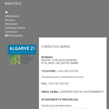
BIBLIOTECA
A Biblioteca
Serviços
Atividades
Catálogo Online
Contactos
Pressreader
CONTACTOS GERAIS
MORADA
RUA DR. JOSÉ ALVES MOREIRA
Nº10, 8950-138 CASTRO MARIM
+351 281 510 740
TELEFONE:.
Chamada para a rede fixa nacional
+351 281 510 743
Fax:.
EMAIL GERAL:.
EXPEDIENTE@CM-CASTROMARIM.PT
ATENDIMENTO PRESENCIAL:
Horário de atendimento