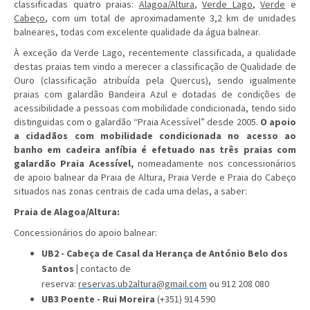
classificadas quatro praias:
Alagoa/Altura
,
Verde Lago
,
Verde
e
Cabeço
, com um total de aproximadamente 3,2 km de unidades
balneares, todas com excelente qualidade da água balnear.
À exceção da Verde Lago, recentemente classificada, a qualidade
destas praias tem vindo a merecer a classificação de Qualidade de
Ouro (classificação atribuída pela Quercus), sendo igualmente
praias com galardão Bandeira Azul e dotadas de condições de
acessibilidade a pessoas com mobilidade condicionada, tendo sido
distinguidas com o galardão “Praia Acessível” desde 2005.
O apoio
a cidadãos com mobilidade condicionada no acesso ao
banho em cadeira anfíbia é efetuado nas três praias com
galardão Praia Acessível,
nomeadamente nos concessionários
de apoio balnear da Praia de Altura, Praia Verde e Praia do Cabeço
situados nas zonas centrais de cada uma delas, a saber:
Praia de Alagoa/Altura:
Concessionários do apoio balnear:
UB2 - Cabeça de Casal da Herança de António Belo dos
Santos |
contacto de
reserva:
reservas.ub2altura@gmail.com
ou 912 208 080
UB3 Poente - Rui Moreira
(+351) 914 590