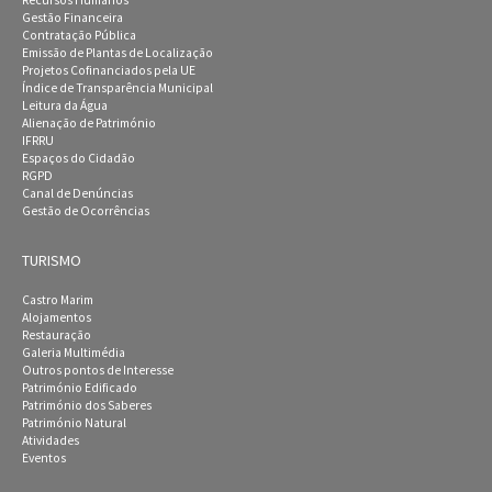
Gestão Financeira
Contratação Pública
Emissão de Plantas de Localização
Projetos Cofinanciados pela UE
Índice de Transparência Municipal
Leitura da Água
Alienação de Património
IFRRU
Espaços do Cidadão
RGPD
Canal de Denúncias
Gestão de Ocorrências
TURISMO
Castro Marim
Alojamentos
Restauração
Galeria Multimédia
Outros pontos de Interesse
Património Edificado
Património dos Saberes
Património Natural
Atividades
Eventos