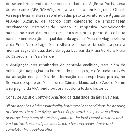
de setembro, sendo da responsabilidade da Agência Portuguesa
do Ambiente (APA)/(ARHAlgarve) através do seu Programa Oficial.
As respetivas análises são efetuadas pelo Laboratório de Águas da
APA-ARH Algarve, de acordo com calendário de amostragem
previamente estabelecido, sendo a respetiva periodicidade
mensal no caso das praias de Castro Marim. O ponto de colheita
para a monitorização da qualidade da água da Praia de Alagoa/Altura
e da Praia Verde Lago é em Altura e o ponto de colheita para a
monitorização da qualidade da água balnear da Praia Verde e Praia
do Cabeço é na Praia Verde.
A divulgação dos resultados do controlo analítico, para além da
publicação na página da internet do município, é efetuada através
da afixação nos painéis de informação das respetivas praias, no
Serviço de Apoio ao Munícipe da Câmara Municipal de Castro Marim
e na página da APA, onde poderá aceder a todo o histórico.
Consulte
AQUI
o Controlo Analítico da qualidade da água Balnear.
All the beaches of the municipality have excellent conditions for bathing
and leisure therefore flying the blue flag award. The pleasant climate
average, long hours of sunshine, some of the best tourist facilities and
vast natural areas of pinewoods, marshes and dunes, favor and
complete this qualified offer