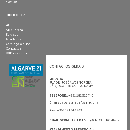
Eventos
BIBLIOTECA
A Biblioteca
Serviços
Atividades
Catálogo Online
Contactos
Pressreader
CONTACTOS GERAIS
MORADA
RUA DR. JOSÉ ALVES MOREIRA
Nº10, 8950-138 CASTRO MARIM
+351 281 510 740
TELEFONE:.
Chamada para a rede fixa nacional
+351 281 510 743
Fax:.
EMAIL GERAL:.
EXPEDIENTE@CM-CASTROMARIM.PT
ATENDIMENTO PRESENCIAL: