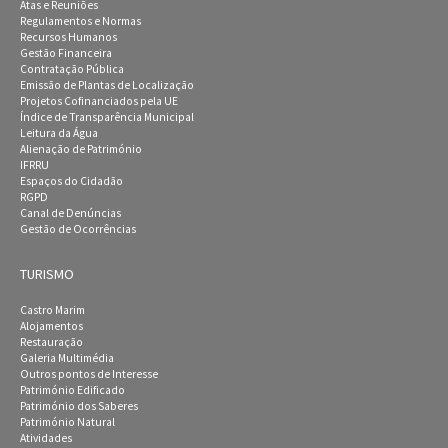
Atas e Reuniões
Regulamentos e Normas
Recursos Humanos
Gestão Financeira
Contratação Pública
Emissão de Plantas de Localização
Projetos Cofinanciados pela UE
Índice de Transparência Municipal
Leitura da Água
Alienação de Património
IFRRU
Espaços do Cidadão
RGPD
Canal de Denúncias
Gestão de Ocorrências
TURISMO
Castro Marim
Alojamentos
Restauração
Galeria Multimédia
Outros pontos de Interesse
Património Edificado
Património dos Saberes
Património Natural
Atividades