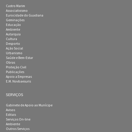
Castro Marim
Associativismo
Eurocidade do Guadiana
Geminações
Educação
Ambiente
Autarquia
Cultura
Desporto
Ação Social
Urbanismo
Saúde e Bem-Estar
Obras
Proteção Civil
Publicações
Apoio a Empresas
E.M. Novbaesuris
SERVIÇOS
Gabinete de Apoio ao Munícipe
Avisos
Editais
Serviços On-line
Ambiente
Outros Serviços