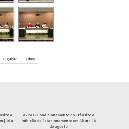
seguinte
última
nsito e
AVISO
- Condicionamento do Trânsito e
AVISO
- 
 | 10 a
Inibição de Estacionamento em Altura | 8
abastecimento
de agosto
4