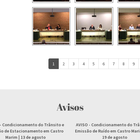
1
2
3
4
5
6
7
8
9
Avisos
- Condicionamento do Trânsito e
AVISO
- Condicionamento do Trâ
ção de Estacionamento em Castro
Emissão de Ruído em Castro Marim
Marim | 13 de agosto
19 de agosto