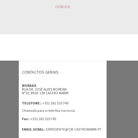
03/08/2026
CONTACTOS GERAIS
MORADA
RUA DR. JOSÉ ALVES MOREIRA
Nº10, 8950-138 CASTRO MARIM
+351 281 510 740
TELEFONE:.
Chamada para a rede fixa nacional
+351 281 510 743
Fax:.
EMAIL GERAL:.
EXPEDIENTE@CM-CASTROMARIM.PT