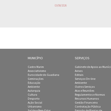
03/08/2026
MUNICÍPIO
SERVIÇOS
Castro Marim
Gabinete de Apoio ao Muníc
Associativismo
Avisos
Eurocidade do Guadiana
Editais
Geminações
Serviços On-line
Educação
Ambiente
Ambiente
Outros Serviços
Autarquia
Atas e Reuniões
Cultura
Regulamentos e Normas
Desporto
Recursos Humanos
Ação Social
Gestão Financeira
Urbanismo
Contratação Pública
Saúde e Bem-Estar
Emissão de Plantas de