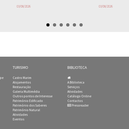
03/08/2026
03/08/2026
TURISMO
BIBLIOTECA
ipe
Castro Marim
Alojamentos
A Biblioteca
Restauração
Serviços
Galeria Multimédia
Atividades
Outros pontos de Interesse
Catálogo Online
Património Edificado
Contactos
Património dos Saberes
Pressreader
Património Natural
Atividades
Eventos