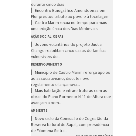
durante cinco dias
Encontro Etnográfico Amendoeiras em
Flor prestou tributo ao povo e à tecelagem
Castro Marim recua no tempo para mais
uma edição única dos Dias Medievais
AÇÃO SOCIAL, OBRAS
Jovens voluntários do projeto Just a
Change reabilitam cinco casas de famílias
vulneráveis do...
DESENVOLVIMENTO
Município de Castro Marim reforça apoios
ao associativismo, discute novo
regulamento e lança nova...
Mais habitação e infraestruturas com as
obras do Plano Pormenor N.º 1 de Altura que
avançam a bom...
AMBIENTE
Novo ciclo da Comissão de Cogestão da
Reserva Natural do Sapal, com presidência
de Filomena Sintra...