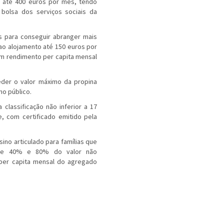
 até 400 euros por mês, tendo
bolsa dos serviços sociais da
s para conseguir abranger mais
ao alojamento até 150 euros por
um rendimento per capita mensal
eder o valor máximo da propina
no público.
classificação não inferior a 17
e, com certificado emitido pela
sino articulado para famílias que
tre 40% e 80% do valor não
per capita mensal do agregado