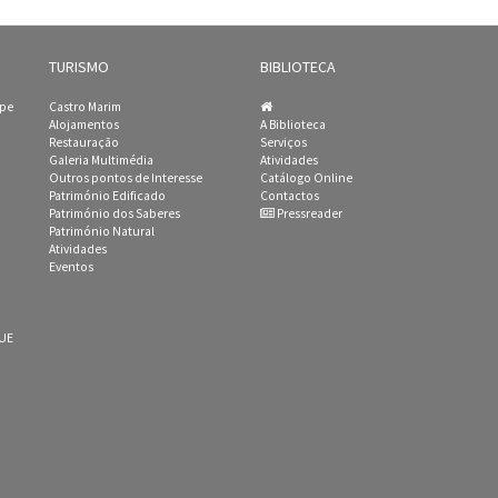
TURISMO
BIBLIOTECA
ipe
Castro Marim
Alojamentos
A Biblioteca
Restauração
Serviços
Galeria Multimédia
Atividades
Outros pontos de Interesse
Catálogo Online
Património Edificado
Contactos
Património dos Saberes
Pressreader
Património Natural
Atividades
Eventos
 UE