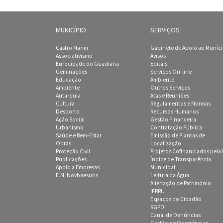
MUNICÍPIO
SERVIÇOS
Castro Marim
Gabinete de Apoio ao Muníc
Associativismo
Avisos
Eurocidade do Guadiana
Editais
Geminações
Serviços On-line
Educação
Ambiente
Ambiente
Outros Serviços
Autarquia
Atas e Reuniões
Cultura
Regulamentos e Normas
Desporto
Recursos Humanos
Ação Social
Gestão Financeira
Urbanismo
Contratação Pública
Saúde e Bem-Estar
Emissão de Plantas de
Obras
Localização
Proteção Civil
Projetos Cofinanciados pela
Publicações
Índice de Transparência
Apoio a Empresas
Municipal
E.M. Novbaesuris
Leitura da Água
Alienação de Património
IFRRU
Espaços do Cidadão
RGPD
Canal de Denúncias