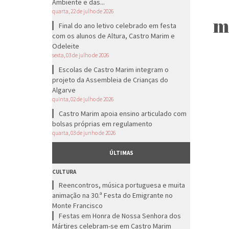
Ambiente e das...
quarta, 22 de julho de 2026
m
Final do ano letivo celebrado em festa
com os alunos de Altura, Castro Marim e
Odeleite
sexta, 03 de julho de 2026
Escolas de Castro Marim integram o
projeto da Assembleia de Crianças do
Algarve
quinta, 02 de julho de 2026
Castro Marim apoia ensino articulado com
bolsas próprias em regulamento
quarta, 03 de junho de 2026
ÚLTIMAS
CULTURA
Reencontros, música portuguesa e muita
animação na 30.ª Festa do Emigrante no
Monte Francisco
Festas em Honra de Nossa Senhora dos
Mártires celebram-se em Castro Marim