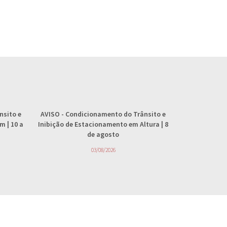
nsito e
AVISO
- Condicionamento do Trânsito e
AVISO
- 
 | 10 a
Inibição de Estacionamento em Altura | 8
abastecimento
de agosto
4
03/08/2026