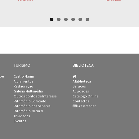
TURISMO
BIBLIOTECA
ipe
Castro Marim
Alojamentos
A Biblioteca
Restauração
Serviços
Galeria Multimédia
Atividades
Outros pontos de Interesse
Catálogo Online
Património Edificado
Contactos
Património dos Saberes
Pressreader
Património Natural
Atividades
Eventos