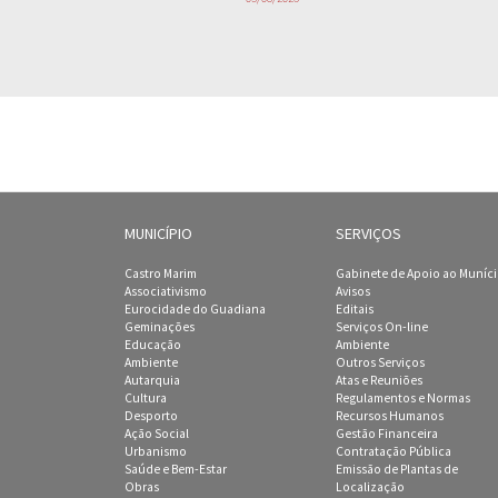
MUNICÍPIO
SERVIÇOS
Castro Marim
Gabinete de Apoio ao Muníc
Associativismo
Avisos
Eurocidade do Guadiana
Editais
Geminações
Serviços On-line
Educação
Ambiente
Ambiente
Outros Serviços
Autarquia
Atas e Reuniões
Cultura
Regulamentos e Normas
Desporto
Recursos Humanos
Ação Social
Gestão Financeira
Urbanismo
Contratação Pública
Saúde e Bem-Estar
Emissão de Plantas de
Obras
Localização