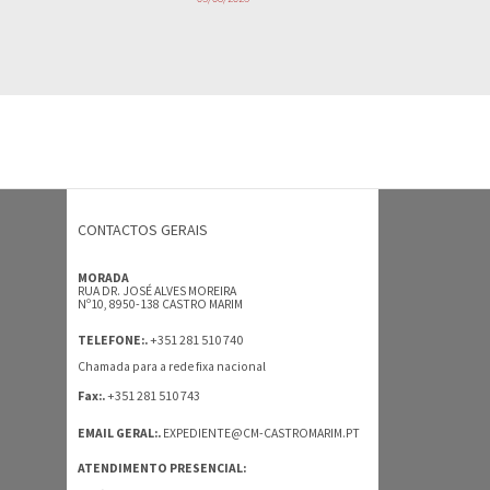
CONTACTOS GERAIS
MORADA
RUA DR. JOSÉ ALVES MOREIRA
Nº10, 8950-138 CASTRO MARIM
+351 281 510 740
TELEFONE:.
Chamada para a rede fixa nacional
+351 281 510 743
Fax:.
EMAIL GERAL:.
EXPEDIENTE@CM-CASTROMARIM.PT
ATENDIMENTO PRESENCIAL: