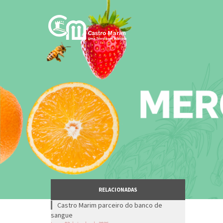
Passar
para
o
conteúdo
principal
RELACIONADAS
Castro Marim parceiro do banco de
sangue