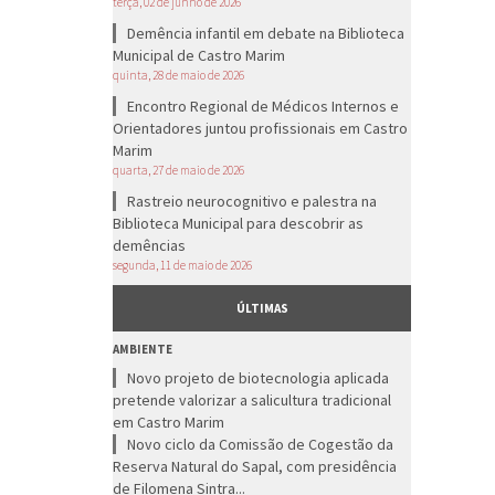
terça, 02 de junho de 2026
Demência infantil em debate na Biblioteca
Municipal de Castro Marim
quinta, 28 de maio de 2026
Encontro Regional de Médicos Internos e
Orientadores juntou profissionais em Castro
Marim
quarta, 27 de maio de 2026
Rastreio neurocognitivo e palestra na
Biblioteca Municipal para descobrir as
demências
segunda, 11 de maio de 2026
ÚLTIMAS
AMBIENTE
Novo projeto de biotecnologia aplicada
pretende valorizar a salicultura tradicional
em Castro Marim
Novo ciclo da Comissão de Cogestão da
Reserva Natural do Sapal, com presidência
de Filomena Sintra...