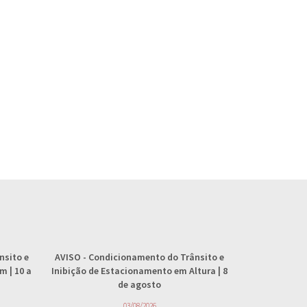
nsito e
AVISO
- Condicionamento do Trânsito e
AVISO
- 
 | 10 a
Inibição de Estacionamento em Altura | 8
abastecimento
de agosto
4
03/08/2026