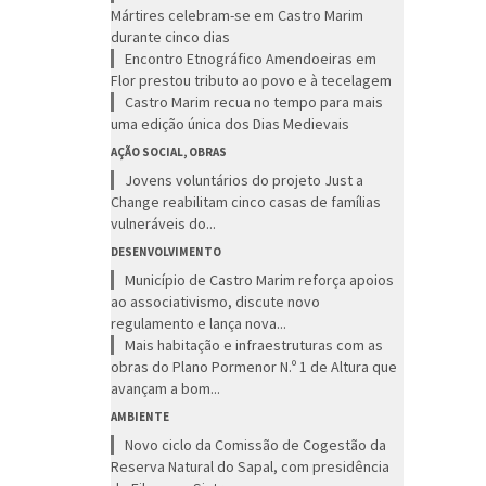
Mártires celebram-se em Castro Marim
durante cinco dias
Encontro Etnográfico Amendoeiras em
Flor prestou tributo ao povo e à tecelagem
Castro Marim recua no tempo para mais
uma edição única dos Dias Medievais
AÇÃO SOCIAL, OBRAS
Jovens voluntários do projeto Just a
Change reabilitam cinco casas de famílias
vulneráveis do...
DESENVOLVIMENTO
Município de Castro Marim reforça apoios
ao associativismo, discute novo
regulamento e lança nova...
Mais habitação e infraestruturas com as
obras do Plano Pormenor N.º 1 de Altura que
avançam a bom...
AMBIENTE
Novo ciclo da Comissão de Cogestão da
Reserva Natural do Sapal, com presidência