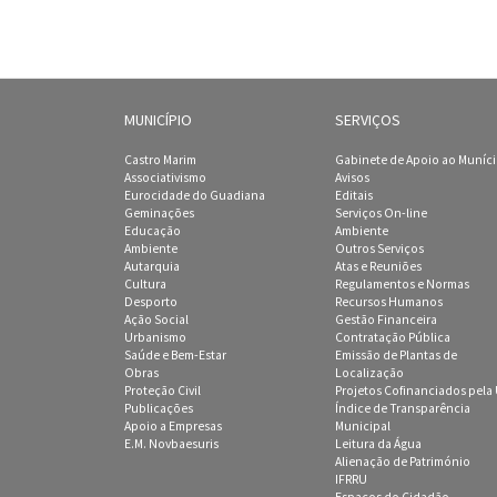
MUNICÍPIO
SERVIÇOS
Castro Marim
Gabinete de Apoio ao Muníc
Associativismo
Avisos
Eurocidade do Guadiana
Editais
Geminações
Serviços On-line
Educação
Ambiente
Ambiente
Outros Serviços
Autarquia
Atas e Reuniões
Cultura
Regulamentos e Normas
Desporto
Recursos Humanos
Ação Social
Gestão Financeira
Urbanismo
Contratação Pública
Saúde e Bem-Estar
Emissão de Plantas de
Obras
Localização
Proteção Civil
Projetos Cofinanciados pela
Publicações
Índice de Transparência
Apoio a Empresas
Municipal
E.M. Novbaesuris
Leitura da Água
Alienação de Património
IFRRU
Espaços do Cidadão