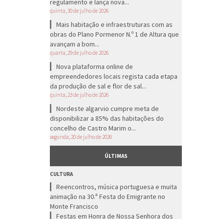
regulamento e lança nova...
quinta, 30 de julho de 2026
Mais habitação e infraestruturas com as
obras do Plano Pormenor N.º 1 de Altura que
avançam a bom...
quarta, 29 de julho de 2026
Nova plataforma online de
empreendedores locais regista cada etapa
da produção de sal e flor de sal...
quinta, 23 de julho de 2026
Nordeste algarvio cumpre meta de
disponibilizar a 85% das habitações do
concelho de Castro Marim o...
segunda, 20 de julho de 2026
ÚLTIMAS
CULTURA
Reencontros, música portuguesa e muita
animação na 30.ª Festa do Emigrante no
Monte Francisco
Festas em Honra de Nossa Senhora dos