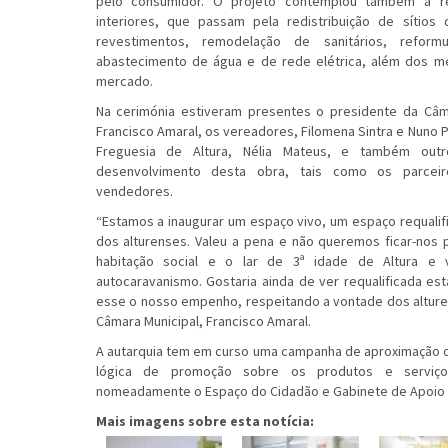
pelo consumidor. O projeto contemplou também a re
interiores, que passam pela redistribuição de sítios
revestimentos, remodelação de sanitários, reform
abastecimento de água e de rede elétrica, além dos m
mercado.
Na cerimónia estiveram presentes o presidente da Câm
Francisco Amaral, os vereadores, Filomena Sintra e Nuno P
Freguesia de Altura, Nélia Mateus, e também outr
desenvolvimento desta obra, tais como os parcei
vendedores.
“Estamos a inaugurar um espaço vivo, um espaço requalifi
dos alturenses. Valeu a pena e não queremos ficar-nos 
habitação social e o lar de 3ª idade de Altura e
autocaravanismo. Gostaria ainda de ver requalificada esta 
esse o nosso empenho, respeitando a vontade dos alture
Câmara Municipal, Francisco Amaral.
A autarquia tem em curso uma campanha de aproximação d
lógica de promoção sobre os produtos e serviç
nomeadamente o Espaço do Cidadão e Gabinete de Apoio 
Mais imagens sobre esta notícia: