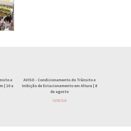
nsito e
AVISO
- Condicionamento do Trânsito e
AVISO
- 
 | 10 a
Inibição de Estacionamento em Altura | 8
abastecimento
de agosto
4
03/08/2026