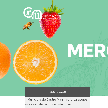
Passar
para
o
conteúdo
principal
RELACIONADAS
Município de Castro Marim reforça apoios
ao associativismo, discute novo