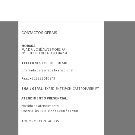
CONTACTOS GERAIS
MORADA
RUA DR. JOSÉ ALVES MOREIRA
Nº10, 8950-138 CASTRO MARIM
+351 281 510 740
TELEFONE:.
Chamada para a rede fixa nacional
+351 281 510 743
Fax:.
EMAIL GERAL:.
EXPEDIENTE@CM-CASTROMARIM.PT
ATENDIMENTO PRESENCIAL:
Horário de atendimento
Das 9:00 às 13:00 e das 14:00 às 17:00.
TODOS OS CONTACTOS