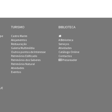
TURISMO
BIBLIOTECA
ipe
Castro Marim
Alojamentos
A Biblioteca
Restauração
Serviços
Galeria Multimédia
Atividades
Outros pontos de Interesse
Catálogo Online
Património Edificado
Contactos
Património dos Saberes
Pressreader
Património Natural
Atividades
Eventos
 UE