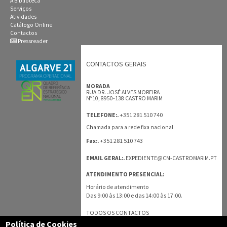
A Biblioteca
Serviços
Atividades
Catálogo Online
Contactos
Pressreader
CONTACTOS GERAIS
MORADA
RUA DR. JOSÉ ALVES MOREIRA
Nº10, 8950-138 CASTRO MARIM
+351 281 510 740
TELEFONE:.
Chamada para a rede fixa nacional
+351 281 510 743
Fax:.
EMAIL GERAL:.
EXPEDIENTE@CM-CASTROMARIM.PT
ATENDIMENTO PRESENCIAL:
Horário de atendimento
Das 9:00 às 13:00 e das 14:00 às 17:00.
TODOS OS CONTACTOS
Política de Cookies