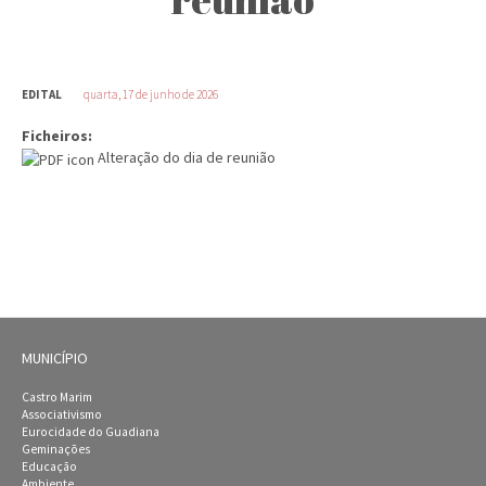
EDITAL
quarta, 17 de junho de 2026
Ficheiros:
Alteração do dia de reunião
MUNICÍPIO
Castro Marim
Associativismo
Eurocidade do Guadiana
Geminações
Educação
Ambiente