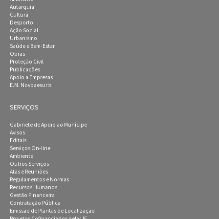
Autarquia
Cultura
Desporto
Ação Social
Urbanismo
Saúde e Bem-Estar
Obras
Proteção Civil
Publicações
Apoio a Empresas
E.M. Novbaesuris
SERVIÇOS
Gabinete de Apoio ao Munícipe
Avisos
Editais
Serviços On-line
Ambiente
Outros Serviços
Atas e Reuniões
Regulamentos e Normas
Recursos Humanos
Gestão Financeira
Contratação Pública
Emissão de Plantas de Localização
Projetos Cofinanciados pela UE