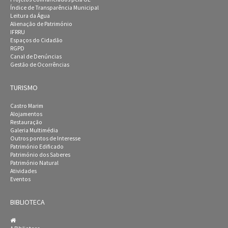
Índice de Transparência Municipal
Leitura da Água
Alienação de Património
IFRRU
Espaços do Cidadão
RGPD
Canal de Denúncias
Gestão de Ocorrências
TURISMO
Castro Marim
Alojamentos
Restauração
Galeria Multimédia
Outros pontos de Interesse
Património Edificado
Património dos Saberes
Património Natural
Atividades
Eventos
BIBLIOTECA