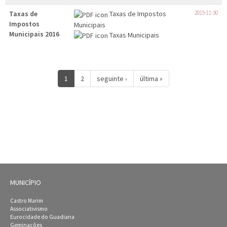
Taxas de
Taxas de Impostos
2015-11-30
Impostos
Municipais
Municipais 2016
Taxas Municipais
1
2
seguinte ›
última »
MUNICÍPIO
Castro Marim
Associativismo
Eurocidade do Guadiana
Geminações