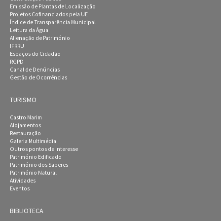
Emissão de Plantas de Localização
Projetos Cofinanciados pela UE
Índice de Transparência Municipal
Leitura da Água
Alienação de Património
IFRRU
Espaços do Cidadão
RGPD
Canal de Denúncias
Gestão de Ocorrências
TURISMO
Castro Marim
Alojamentos
Restauração
Galeria Multimédia
Outros pontos de Interesse
Património Edificado
Património dos Saberes
Património Natural
Atividades
Eventos
BIBLIOTECA