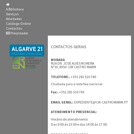
A Biblioteca
Serviços
Atividades
Catálogo Online
Contactos
Pressreader
CONTACTOS GERAIS
MORADA
RUA DR. JOSÉ ALVES MOREIRA
Nº10, 8950-138 CASTRO MARIM
+351 281 510 740
TELEFONE:.
Chamada para a rede fixa nacional
+351 281 510 743
Fax:.
EMAIL GERAL:.
EXPEDIENTE@CM-CASTROMARIM.PT
ATENDIMENTO PRESENCIAL:
Horário de atendimento
Das 9:00 às 13:00 e das 14:00 às 17:00.