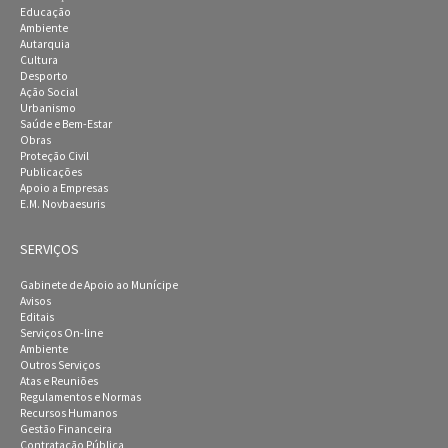
Educação
Ambiente
Autarquia
Cultura
Desporto
Ação Social
Urbanismo
Saúde e Bem-Estar
Obras
Proteção Civil
Publicações
Apoio a Empresas
E.M. Novbaesuris
SERVIÇOS
Gabinete de Apoio ao Munícipe
Avisos
Editais
Serviços On-line
Ambiente
Outros Serviços
Atas e Reuniões
Regulamentos e Normas
Recursos Humanos
Gestão Financeira
Contratação Pública