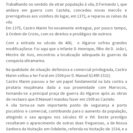
Trabalhando no sentido de atrair população à vila, D.Fernando I, que
andava em guerra com Castela, concedeu novas mercês e
prerrogativas aos vizinhos do lugar, em 1372, e reparou as ruínas da
vila.
Em 1375, Castro Marim foi novamente entregue, por pouco tempo,
à Ordem de Cristo, com os direitos e privilégios de outrora.
Com a entrada no século de 400, o Algarve sofreu grandes
modificaçõese. Foi aqui que o Infante D. Henrique, filho de D. João I,
Mestre de Avis, encontrou a localização adequada às guerras da
conquista ultramarina.
Na qualidade de situação defensiva e comercial privilegiada, Castro
Marim voltou a ter Foral em 1504 por D. Manuel I(1495-1521).
Castro Marim passou a ter um papel fundamental na luta contra a
pirataria muçulmana dada a sua proximidade com Marrocos,
tornando-se a principal praça de guerra do Algarve após as obras
de restauro que D.Manuel I mandou fazer em 1509 ao Castelo.
A vila torna-se num importante ponto de segurança e porto
piscatório e comercial, contribuindo para o aumento da população,
atingindo o seu apogeu nos séculos XV e XVI. Deste prestígio
resultaram o aparecimento de outras duas freguesias, a de Nossa
Senhora da Visitação em Odeleite, referida na Visitação de 1534, e a