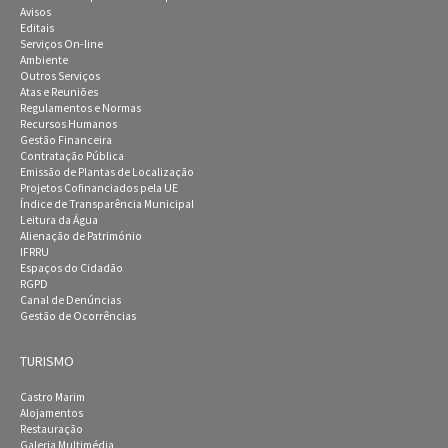
Avisos
Editais
Serviços On-line
Ambiente
Outros Serviços
Atas e Reuniões
Regulamentos e Normas
Recursos Humanos
Gestão Financeira
Contratação Pública
Emissão de Plantas de Localização
Projetos Cofinanciados pela UE
Índice de Transparência Municipal
Leitura da Água
Alienação de Património
IFRRU
Espaços do Cidadão
RGPD
Canal de Denúncias
Gestão de Ocorrências
TURISMO
Castro Marim
Alojamentos
Restauração
Galeria Multimédia