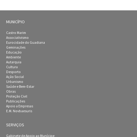
MUNICÍPIO
Castro Marim
Associativismo
Eurocidade do Guadiana
Geminações
Educação
Ambiente
Autarquia
Cultura
Desporto
Ação Social
Urbanismo
Saúde e Bem-Estar
Obras
Proteção Civil
Publicações
Apoio a Empresas
E.M. Novbaesuris
SERVIÇOS
Gabinete de Apoio ao Munícipe