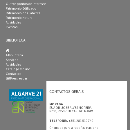
Outros pontos de Interesse
Património Edificado
Património dos Saberes
Património Natural
Atividades
Eventos
BIBLIOTECA
A Biblioteca
Serviços
Atividades
Catálogo Online
Contactos
Pressreader
CONTACTOS GERAIS
MORADA
RUA DR. JOSÉ ALVES MOREIRA
Nº10, 8950-138 CASTRO MARIM
+351 281 510 740
TELEFONE:.
Chamada para a rede fixa nacional