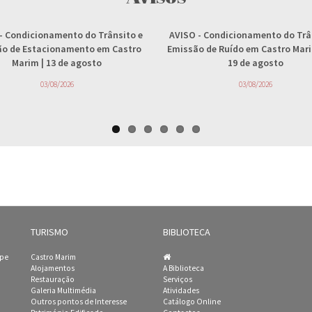
- Condicionamento do Trânsito e
AVISO
- Condicionamento do Trâ
ção de Estacionamento em Castro
Emissão de Ruído em Castro Marim
Marim | 13 de agosto
19 de agosto
03/08/2026
03/08/2026
TURISMO
BIBLIOTECA
ipe
Castro Marim
Alojamentos
A Biblioteca
Restauração
Serviços
Galeria Multimédia
Atividades
Outros pontos de Interesse
Catálogo Online