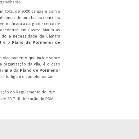
trabalharão.
um total de 9000 camas e com a
fluência de turistas ao concelho
ntos ficará a cargo de cerca de
 encontrar em Castro Marim as
rgido a necessidade da Câmara
l
e o
Plano de Pormenor de
de planeamento que incide sobre
 organização da Vila, é o caso
arim
e do
Plano de Pormenor
se interligam e complementam.
aptação do Regulamento do PDM
 de 20-7 - Ratificação do PDM