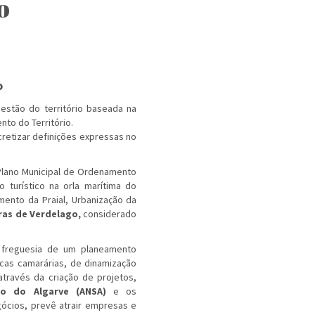
o
o
estão do território baseada na
to do Território.
retizar definições expressas no
Plano Municipal de Ordenamento
 turístico na orla marítima do
mento da Praial, Urbanização da
ras de Verdelago
,
considerado
 freguesia de um planeamento
icas camarárias, de dinamização
través da criação de projetos,
o do Algarve (ANSA
)
e os
ócios, prevê atrair empresas e