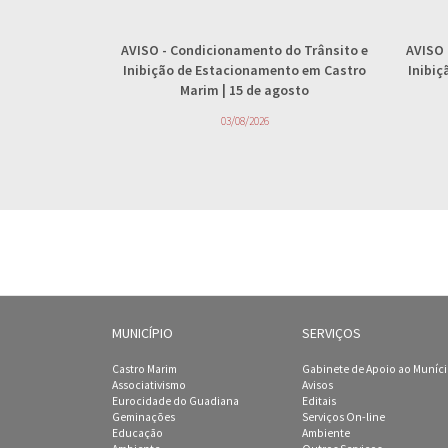
AVISO
- Condicionamento do Trânsito e
AVISO
Inibição de Estacionamento em Castro
Inibi
Marim | 15 de agosto
03/08/2026
MUNICÍPIO
SERVIÇOS
Castro Marim
Gabinete de Apoio ao Muníc
Associativismo
Avisos
Eurocidade do Guadiana
Editais
Geminações
Serviços On-line
Educação
Ambiente