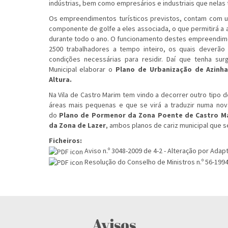
indústrias, bem como empresários e industriais que nelas 
Os empreendimentos turísticos previstos, contam com 
componente de golfe a eles associada, o que permitirá a a
durante todo o ano. O funcionamento destes empreendime
2500 trabalhadores a tempo inteiro, os quais deverão
condições necessárias para residir. Daí que tenha su
Municipal elaborar o
Plano de Urbanização de Azinha
Altura
.
Na Vila de Castro Marim tem vindo a decorrer outro tipo 
áreas mais pequenas e que se virá a traduzir numa nova
do
Plano de Pormenor da Zona Poente de Castro M
da Zona de Lazer
, ambos planos de cariz municipal que 
Ficheiros:
Aviso n.º 3048-2009 de 4-2 - Alteração por Ad
Resolução do Conselho de Ministros n.º 56-1994
Avisos