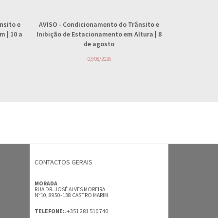
nsito e
AVISO
- Condicionamento do Trânsito e
AVISO
- 
 | 10 a
Inibição de Estacionamento em Altura | 8
abastecimento
de agosto
4
03/08/2026
CONTACTOS GERAIS
MORADA
RUA DR. JOSÉ ALVES MOREIRA
Nº10, 8950-138 CASTRO MARIM
+351 281 510 740
TELEFONE:.