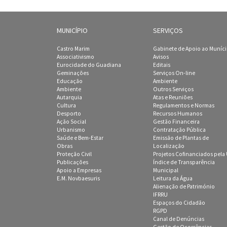
MUNICÍPIO
SERVIÇOS
Castro Marim
Gabinete de Apoio ao Muníc
Associativismo
Avisos
Eurocidade do Guadiana
Editais
Geminações
Serviços On-line
Educação
Ambiente
Ambiente
Outros Serviços
Autarquia
Atas e Reuniões
Cultura
Regulamentos e Normas
Desporto
Recursos Humanos
Ação Social
Gestão Financeira
Urbanismo
Contratação Pública
Saúde e Bem-Estar
Emissão de Plantas de
Obras
Localização
Proteção Civil
Projetos Cofinanciados pela
Publicações
Índice de Transparência
Apoio a Empresas
Municipal
E.M. Novbaesuris
Leitura da Água
Alienação de Património
IFRRU
Espaços do Cidadão
RGPD
Canal de Denúncias