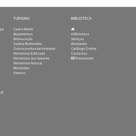
TURISMO
BIBLIOTECA
ipe
Castro Marim
Alojamentos
A Biblioteca
Restauração
Serviços
Galeria Multimédia
Atividades
Outros pontos de Interesse
Catálogo Online
Património Edificado
Contactos
Património dos Saberes
Pressreader
Património Natural
Atividades
Eventos
 UE