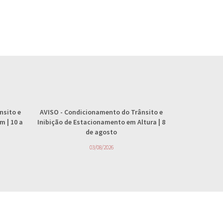
nsito e
AVISO
- Condicionamento do Trânsito e
AVISO
- 
 | 10 a
Inibição de Estacionamento em Altura | 8
abastecimento
de agosto
4
03/08/2026