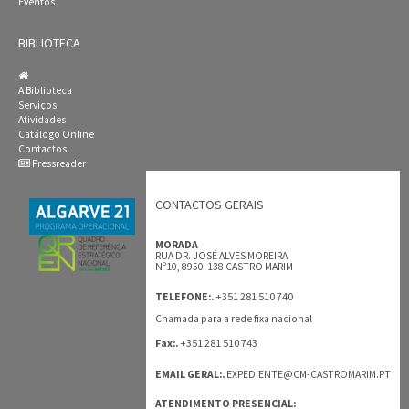
Eventos
BIBLIOTECA
A Biblioteca
Serviços
Atividades
Catálogo Online
Contactos
Pressreader
CONTACTOS GERAIS
MORADA
RUA DR. JOSÉ ALVES MOREIRA
Nº10, 8950-138 CASTRO MARIM
+351 281 510 740
TELEFONE:.
Chamada para a rede fixa nacional
+351 281 510 743
Fax:.
EMAIL GERAL:.
EXPEDIENTE@CM-CASTROMARIM.PT
ATENDIMENTO PRESENCIAL: