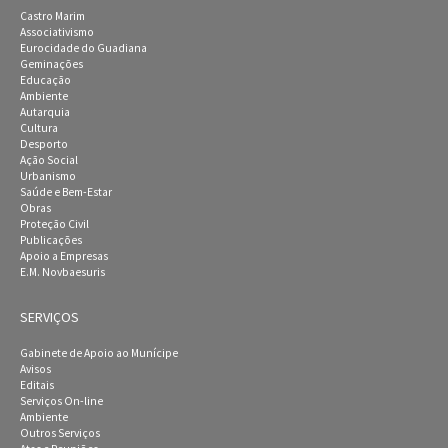
Castro Marim
Associativismo
Eurocidade do Guadiana
Geminações
Educação
Ambiente
Autarquia
Cultura
Desporto
Ação Social
Urbanismo
Saúde e Bem-Estar
Obras
Proteção Civil
Publicações
Apoio a Empresas
E.M. Novbaesuris
SERVIÇOS
Gabinete de Apoio ao Munícipe
Avisos
Editais
Serviços On-line
Ambiente
Outros Serviços