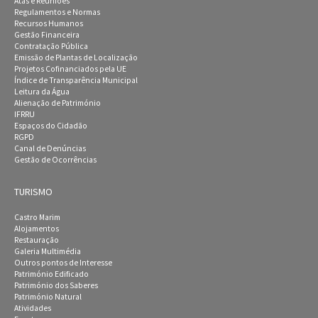
Atas e Reuniões
Regulamentos e Normas
Recursos Humanos
Gestão Financeira
Contratação Pública
Emissão de Plantas de Localização
Projetos Cofinanciados pela UE
Índice de Transparência Municipal
Leitura da Água
Alienação de Património
IFRRU
Espaços do Cidadão
RGPD
Canal de Denúncias
Gestão de Ocorrências
TURISMO
Castro Marim
Alojamentos
Restauração
Galeria Multimédia
Outros pontos de Interesse
Património Edificado
Património dos Saberes
Património Natural
Atividades